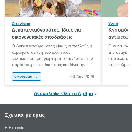
Οικογένεια
Υγεία
Δεκαπενταύγουστος: Ιδέες για
Κνησμός: 
οικογενειακές αποδράσεις
αντιμετωπ
Ο Δεκαπενταύγουστος είναι για πολλούς η
Ο κνησμός ε
κορυφαία στιγμή του ελληνικού
την ανάγκη 
καλοκαιριού: μια γιορτή που συνδυάζει την
αποτελεί έν
παράδοση με τις διακοπές και δίνει την
συμπτώματα
αφορμή για ταξίδια σε κάθε γωνιά της
άνθρωποι κά
03 Αύγ 2026
χώρας. Είτε πρόκειται για λίγες μέρες
οικογένεια & παιδί
πληροφορίες 
ξεγνοιασιάς είτε για μια σύντομη εξόρμηση.
καθώς μπορε
επιμένει για
Ανακάλυψε Όλα τα Άρθρα
Σχετικά με εμάς
Η Εταιρεία