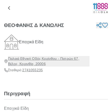
ΘΕΟΦΑΝΗΣ Δ ΚΑΝΩΛΗΣ
Εποχικά Είδη
Παλαιά Εθνική Οδός Κορίνθου - Πατρών 67,
Βέλος, Κορινθία, 20006
Σταθερό:
2741055235
Περιγραφή
Εποχικά Είδη