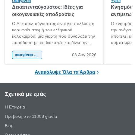
Οικογένεια
Υγεία
Δεκαπενταύγουστος: Ιδέες για
Κνησμός: 
οικογενειακές αποδράσεις
αντιμετωπ
Ο Δεκαπενταύγουστος είναι για πολλούς η
Ο κνησμός ε
κορυφαία στιγμή του ελληνικού
την ανάγκη 
καλοκαιριού: μια γιορτή που συνδυάζει την
αποτελεί έν
παράδοση με τις διακοπές και δίνει την
συμπτώματα
αφορμή για ταξίδια σε κάθε γωνιά της
άνθρωποι κά
03 Αύγ 2026
χώρας. Είτε πρόκειται για λίγες μέρες
οικογένεια & παιδί
πληροφορίες 
ξεγνοιασιάς είτε για μια σύντομη εξόρμηση.
καθώς μπορε
επιμένει για
Ανακάλυψε Όλα τα Άρθρα
Σχετικά με εμάς
Η Εταιρεία
Προβολή στο 11888 giaola
Blog