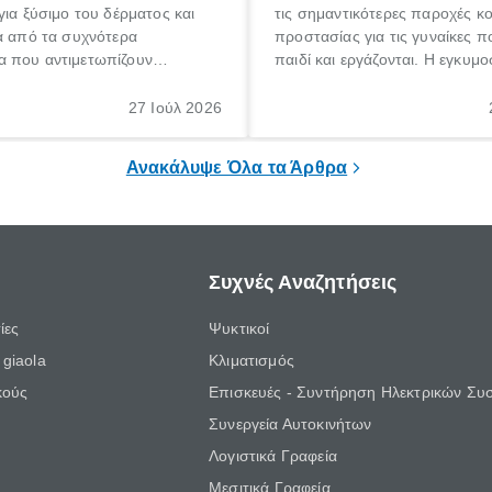
για ξύσιμο του δέρματος και
τις σημαντικότερες παροχές κ
α από τα συχνότερα
προστασίας για τις γυναίκες 
 που αντιμετωπίζουν
παιδί και εργάζονται. Η εγκυμο
θε ηλικίας. Πολλοί αναζητούν
γέννηση ενός παιδιού είναι μια 
 για το «κνησμός τι είναι»,
σημαντική περίοδος στη ζωή 
27 Ιούλ 2026
ί να εμφανιστεί ξαφνικά ή να
οικογένειας, η οποία συνοδεύε
α μεγάλο χρονικό διάστημα.
αυξημένες ανάγκες και υποχρε
Ανακάλυψε Όλα τα Άρθρα
Συχνές Αναζητήσεις
ίες
Ψυκτικοί
giaola
Κλιματισμός
κούς
Επισκευές - Συντήρηση Ηλεκτρικών Συ
Συνεργεία Αυτοκινήτων
Λογιστικά Γραφεία
Μεσιτικά Γραφεία