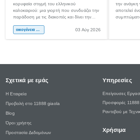
κορυφαία στιγμή του ελληνικού
την ανάγκη 
καλοκαιριού: μια γιορτή που συνδυάζει την
αποτελεί έν
παράδοση με τις διακοπές και δίνει την
συμπτώματα
αφορμή για ταξίδια σε κάθε γωνιά της
άνθρωποι κά
03 Αύγ 2026
χώρας. Είτε πρόκειται για λίγες μέρες
οικογένεια & παιδί
πληροφορίες
ξεγνοιασιάς είτε για μια σύντομη εξόρμηση.
καθώς μπορε
επιμένει γι
Σχετικά με εμάς
Υπηρεσίες
Επείγουσες Εργασ
Η Εταιρεία
Προσφορές 11888 
Προβολή στο 11888 giaola
Ραντεβού με Τεχνι
Blog
Όροι χρήσης
Χρήσιμα
Προστασία Δεδομένων