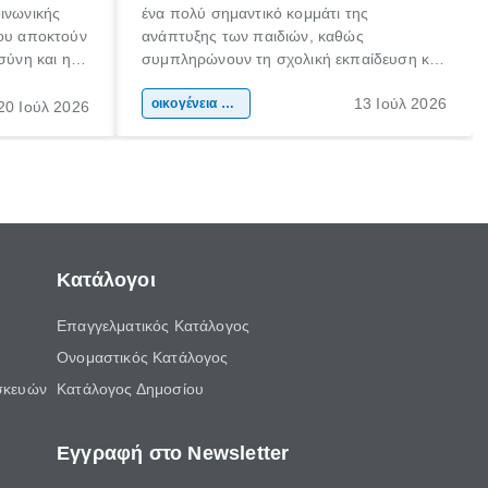
οινωνικής
ένα πολύ σημαντικό κομμάτι της
που αποκτούν
ανάπτυξης των παιδιών, καθώς
σύνη και η
συμπληρώνουν τη σχολική εκπαίδευση και
ιδιαίτερα
συμβάλλουν ουσιαστικά στη διαμόρφωση
13 Ιούλ 2026
κάθε
της προσωπικότητας, της κοινωνικότητας
οικογένεια & παιδί
20 Ιούλ 2026
ται από
και των δεξιοτήτων τους. Δεν είναι απλώς
ώσεις.
ένας τρόπος για να περνάει το παιδί τον
ελεύθερο χρόνο του.
Κατάλογοι
Επαγγελματικός Κατάλογος
Ονομαστικός Κατάλογος
σκευών
Κατάλογος Δημοσίου
Εγγραφή στο Newsletter