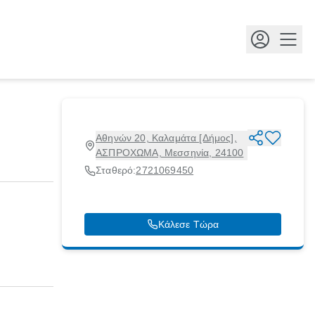
Κουμ
Αθηνών 20, Καλαμάτα [Δήμος],
ΑΣΠΡΟΧΩΜΑ, Μεσσηνία, 24100
Σταθερό:
2721069450
Κάλεσε Τώρα