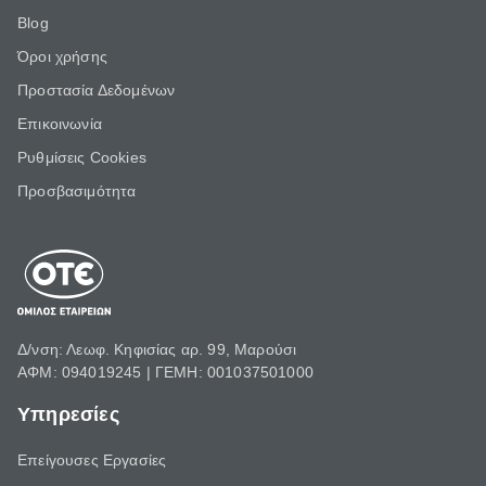
Blog
Όροι χρήσης
Προστασία Δεδομένων
Επικοινωνία
Ρυθμίσεις Cookies
Προσβασιμότητα
Δ/νση: Λεωφ. Κηφισίας αρ. 99, Μαρούσι
ΑΦΜ: 094019245 | ΓΕΜΗ: 001037501000
Υπηρεσίες
Επείγουσες Εργασίες