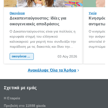
Οικογένεια
Υγεία
Δεκαπενταύγουστος: Ιδέες για
Κνησμός: 
οικογενειακές αποδράσεις
αντιμετωπ
Ο Δεκαπενταύγουστος είναι για πολλούς η
Ο κνησμός ε
κορυφαία στιγμή του ελληνικού
την ανάγκη 
καλοκαιριού: μια γιορτή που συνδυάζει την
αποτελεί έν
παράδοση με τις διακοπές και δίνει την
συμπτώματα
αφορμή για ταξίδια σε κάθε γωνιά της
άνθρωποι κά
03 Αύγ 2026
χώρας. Είτε πρόκειται για λίγες μέρες
οικογένεια & παιδί
πληροφορίες 
ξεγνοιασιάς είτε για μια σύντομη εξόρμηση.
καθώς μπορε
επιμένει για
Ανακάλυψε Όλα τα Άρθρα
Σχετικά με εμάς
Η Εταιρεία
Προβολή στο 11888 giaola