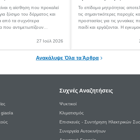
ίναι η αίσθηση που προκαλεί
Το επίδομα μητρότητας αποτελ
για ξύσιμο του δέρματος και
τις σημαντικότερες παροχές κ
α από τα συχνότερα
προστασίας για τις γυναίκες 
 που αντιμετωπίζουν
παιδί και εργάζονται. Η εγκυμο
θε ηλικίας. Πολλοί αναζητούν
γέννηση ενός παιδιού είναι μια 
 για το «κνησμός τι είναι»,
σημαντική περίοδος στη ζωή 
27 Ιούλ 2026
ί να εμφανιστεί ξαφνικά ή να
οικογένειας, η οποία συνοδεύε
α μεγάλο χρονικό διάστημα.
αυξημένες ανάγκες και υποχρε
Ανακάλυψε Όλα τα Άρθρα
Συχνές Αναζητήσεις
ίες
Ψυκτικοί
giaola
Κλιματισμός
κούς
Επισκευές - Συντήρηση Ηλεκτρικών Συ
Συνεργεία Αυτοκινήτων