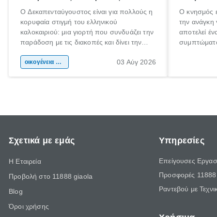
Ο Δεκαπενταύγουστος είναι για πολλούς η
Ο κνησμός ε
κορυφαία στιγμή του ελληνικού
την ανάγκη 
καλοκαιριού: μια γιορτή που συνδυάζει την
αποτελεί έν
παράδοση με τις διακοπές και δίνει την
συμπτώματα
αφορμή για ταξίδια σε κάθε γωνιά της
άνθρωποι κά
03 Αύγ 2026
χώρας. Είτε πρόκειται για λίγες μέρες
οικογένεια & παιδί
πληροφορίες
ξεγνοιασιάς είτε για μια σύντομη εξόρμηση.
καθώς μπορε
επιμένει γι
Σχετικά με εμάς
Υπηρεσίες
Επείγουσες Εργασ
Η Εταιρεία
Προσφορές 11888 
Προβολή στο 11888 giaola
Ραντεβού με Τεχνι
Blog
Όροι χρήσης