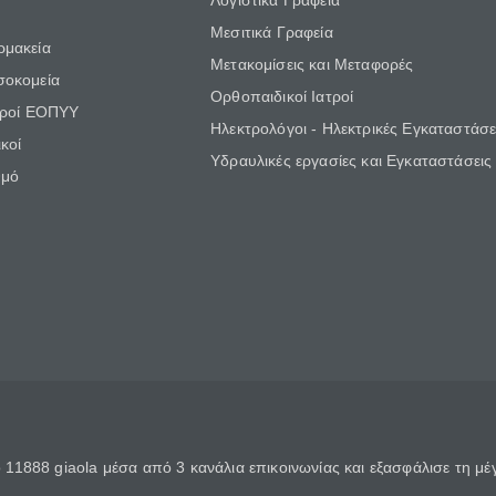
Λογιστικά Γραφεία
Μεσιτικά Γραφεία
ρμακεία
Μετακομίσεις και Μεταφορές
σοκομεία
Ορθοπαιδικοί Ιατροί
τροί ΕΟΠΥΥ
Ηλεκτρολόγοι - Ηλεκτρικές Εγκαταστάσε
κοί
Υδραυλικές εργασίες και Εγκαταστάσεις
θμό
11888 giaola μέσα από 3 κανάλια επικοινωνίας και εξασφάλισε τη μ