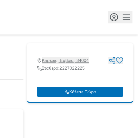
Κουμ
Κηρέως, Εύβοια, 34004
Σταθερό:
2227022225
Κάλεσε Τώρα