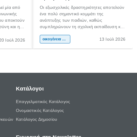
εί μία από
Οι εξωσχολικές δραστηριότητες αποτελούν
οινωνικής
ένα πολύ σημαντικό κομμάτι της
που αποκτούν
ανάπτυξης των παιδιών, καθώς
σύνη και η
συμπληρώνουν τη σχολική εκπαίδευση και
ιδιαίτερα
συμβάλλουν ουσιαστικά στη διαμόρφωση
13 Ιούλ 2026
κάθε
της προσωπικότητας, της κοινωνικότητας
οικογένεια & παιδί
20 Ιούλ 2026
ται από
και των δεξιοτήτων τους. Δεν είναι απλώς
ώσεις.
ένας τρόπος για να περνάει το παιδί τον
ελεύθερο χρόνο του.
Κατάλογοι
Επαγγελματικός Κατάλογος
Ονομαστικός Κατάλογος
σκευών
Κατάλογος Δημοσίου