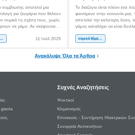
 συμβίωσης αποτελεί μια
Το διαζύγιο είναι πλέον ένα π
ιλογή για ζευγάρια που θέλουν
φαινόμενο στην κοινωνία μας.
ν νομικά τη σχέση τους, χωρίς
αποτελεί την καλύτερη λύση, ό
σουν σε γάμο. Αν σκέφτεσαι
γάμος καταλήγει να είναι δυσλ
εις σύμφωνο συμβίωσης ή
και δυσάρεστος για τον έναν ή 
11 Ιούλ 2025
ς να ενημερωθείς για τις
ικά θέματα & συμβουλές
δύο συζύγους. Είτε είναι συναιν
νομικά θέματα & συμβουλές
 και τις συνέπειές του, αυτός ο
όχι, η επιλογή ενός ικανού και
 για σένα.
δικηγόρο για διαζύγιο είναι ση
Ανακάλυψε Όλα τα Άρθρα
Συχνές Αναζητήσεις
ίες
Ψυκτικοί
giaola
Κλιματισμός
κούς
Επισκευές - Συντήρηση Ηλεκτρικών Συ
Συνεργεία Αυτοκινήτων