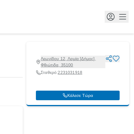
Κουμ
Λεωνίδου 12, Λαμία [Δήμος],
Φθιώτιδα, 35100
Σταθερό:
2231031918
Κάλεσε Τώρα