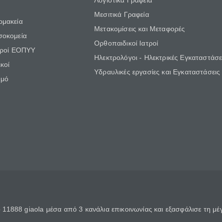
Λογιστικά Γραφεία
Μεσιτικά Γραφεία
ρμακεία
Μετακομίσεις και Μεταφορές
σοκομεία
Ορθοπαιδικοί Ιατροί
τροί ΕΟΠΥΥ
Ηλεκτρολόγοι - Ηλεκτρικές Εγκαταστάσε
κοί
Υδραυλικές εργασίες και Εγκαταστάσεις
θμό
11888 giaola μέσα από 3 κανάλια επικοινωνίας και εξασφάλισε τη μ