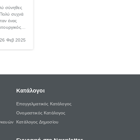
ολύ σύνηθες
 Πολύ συχνά
ταν ένας
ειτουργικός
και για τους
26 Φεβ 2025
ετικό είτε
 έμπειρου
μαντική.
Κατάλογοι
Επαγγελματικός Κατάλογος
Ονομαστικός Κατάλογος
σκευών
Κατάλογος Δημοσίου