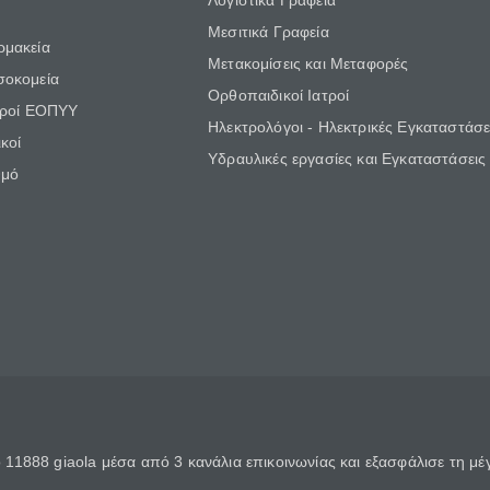
Λογιστικά Γραφεία
Μεσιτικά Γραφεία
ρμακεία
Μετακομίσεις και Μεταφορές
σοκομεία
Ορθοπαιδικοί Ιατροί
τροί ΕΟΠΥΥ
Ηλεκτρολόγοι - Ηλεκτρικές Εγκαταστάσε
κοί
Υδραυλικές εργασίες και Εγκαταστάσεις
θμό
11888 giaola μέσα από 3 κανάλια επικοινωνίας και εξασφάλισε τη μ