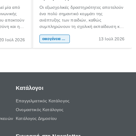
εί μία από
Οι εξωσχολικές δραστηριότητες αποτελούν
οινωνικής
ένα πολύ σημαντικό κομμάτι της
που αποκτούν
ανάπτυξης των παιδιών, καθώς
σύνη και η
συμπληρώνουν τη σχολική εκπαίδευση και
ιδιαίτερα
συμβάλλουν ουσιαστικά στη διαμόρφωση
13 Ιούλ 2026
κάθε
της προσωπικότητας, της κοινωνικότητας
οικογένεια & παιδί
20 Ιούλ 2026
ται από
και των δεξιοτήτων τους. Δεν είναι απλώς
ώσεις.
ένας τρόπος για να περνάει το παιδί τον
ελεύθερο χρόνο του.
Κατάλογοι
Επαγγελματικός Κατάλογος
Ονομαστικός Κατάλογος
σκευών
Κατάλογος Δημοσίου