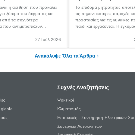
ίναι η αίσθηση που προκαλεί
Το επίδομα μητρότητας αποτελ
για ξύσιμο του δέρματος και
τις σημαντικότερες παροχές κ
α από τα συχνότερα
προστασίας για τις γυναίκες 
 που αντιμετωπίζουν
παιδί και εργάζονται. Η εγκυμο
θε ηλικίας. Πολλοί αναζητούν
γέννηση ενός παιδιού είναι μια 
 για το «κνησμός τι είναι»,
σημαντική περίοδος στη ζωή 
27 Ιούλ 2026
ί να εμφανιστεί ξαφνικά ή να
οικογένειας, η οποία συνοδεύε
α μεγάλο χρονικό διάστημα.
αυξημένες ανάγκες και υποχρε
Ανακάλυψε Όλα τα Άρθρα
Συχνές Αναζητήσεις
ίες
Ψυκτικοί
giaola
Κλιματισμός
κούς
Επισκευές - Συντήρηση Ηλεκτρικών Συ
Συνεργεία Αυτοκινήτων