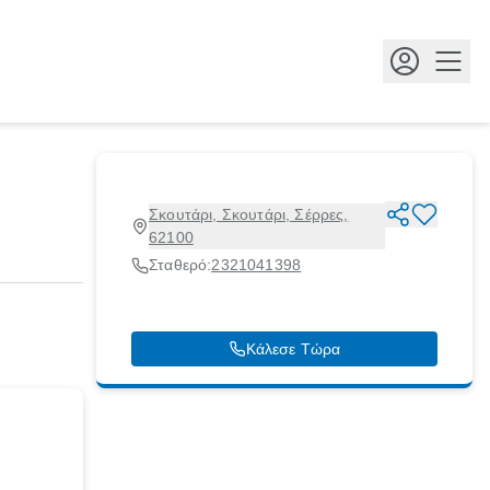
Κουμ
Σκουτάρι, Σκουτάρι, Σέρρες,
62100
Σταθερό:
2321041398
Κάλεσε Τώρα