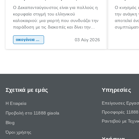
Ο Δεκαπενταύγουστος είναι για πολλούς η
Ο κνησμός ε
κορυφαία στιγμή του ελληνικού
την ανάγκη 
καλοκαιριού: μια γιορτή που συνδυάζει την
αποτελεί έν
παράδοση με τις διακοπές και δίνει την
συμπτώματα
αφορμή για ταξίδια σε κάθε γωνιά της
άνθρωποι κά
03 Αύγ 2026
χώρας. Είτε πρόκειται για λίγες μέρες
οικογένεια & παιδί
πληροφορίες
ξεγνοιασιάς είτε για μια σύντομη εξόρμηση.
καθώς μπορε
επιμένει γι
Σχετικά με εμάς
Υπηρεσίες
Επείγουσες Εργασ
Η Εταιρεία
Προσφορές 11888 
Προβολή στο 11888 giaola
Ραντεβού με Τεχνι
Blog
Όροι χρήσης