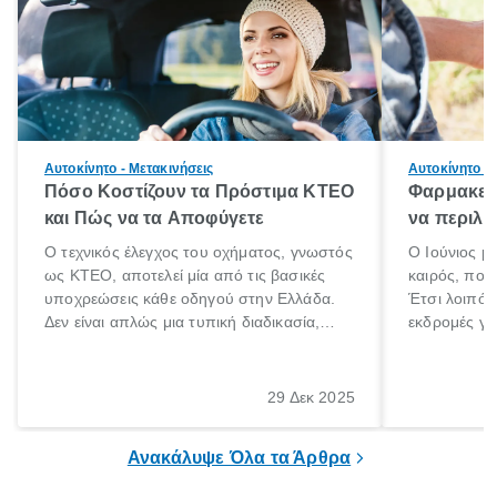
Αυτοκίνητο - Μετακινήσεις
Αυτοκίνητο - 
Πόσο Κοστίζουν τα Πρόστιμα ΚΤΕΟ
Φαρμακείο
και Πώς να τα Αποφύγετε
να περιλα
Ο τεχνικός έλεγχος του οχήματος, γνωστός
Ο Ιούνιος μ
ως ΚΤΕΟ, αποτελεί μία από τις βασικές
καιρός, που 
υποχρεώσεις κάθε οδηγού στην Ελλάδα.
Έτσι λοιπόν
Δεν είναι απλώς μια τυπική διαδικασία,
εκδρομές για
αλλά ένα ουσιαστικό μέτρο για την
ρυθμούς θα 
ασφάλεια των επιβατών, των άλλων
πηγαίνουμε 
οδηγών και του περιβάλλοντος. Ωστόσο,
29 Δεκ 2025
πολλοί ιδιοκτήτες οχημάτων αμελούν την
προθεσμία του ελέγχου.
Ανακάλυψε Όλα τα Άρθρα