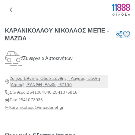
ΚΑΡΑΝΙΚΟΛΑΟΥ ΝΙΚΟΛΑΟΣ ΜΕΠΕ -
MAZDA
Συνεργεία Αυτοκινήτων
2ο χλμ Εθνικής Οδού Ξάνθης - Λάγους, Ξάνθη
[Δήμος], ΞΑΝΘΗ, Ξάνθη, 67100
Σταθερό:
2541084840
,
2541075816
Fax:
2541073936
karanikolaou@mazdanet.gr