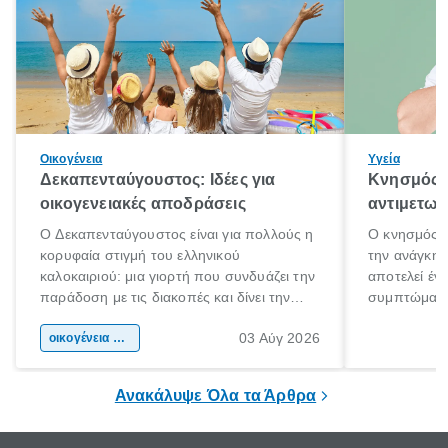
Οικογένεια
Υγεία
Δεκαπενταύγουστος: Ιδέες για
Κνησμός: 
οικογενειακές αποδράσεις
αντιμετωπ
Ο Δεκαπενταύγουστος είναι για πολλούς η
Ο κνησμός ε
κορυφαία στιγμή του ελληνικού
την ανάγκη 
καλοκαιριού: μια γιορτή που συνδυάζει την
αποτελεί έν
παράδοση με τις διακοπές και δίνει την
συμπτώματα
αφορμή για ταξίδια σε κάθε γωνιά της
άνθρωποι κά
03 Αύγ 2026
χώρας. Είτε πρόκειται για λίγες μέρες
οικογένεια & παιδί
πληροφορίες 
ξεγνοιασιάς είτε για μια σύντομη εξόρμηση.
καθώς μπορε
επιμένει για
Ανακάλυψε Όλα τα Άρθρα