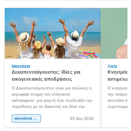
Οικογένεια
Υγεία
Δεκαπενταύγουστος: Ιδέες για
Κνησμός: 
οικογενειακές αποδράσεις
αντιμετωπ
Ο Δεκαπενταύγουστος είναι για πολλούς η
Ο κνησμός ε
κορυφαία στιγμή του ελληνικού
την ανάγκη 
καλοκαιριού: μια γιορτή που συνδυάζει την
αποτελεί έν
παράδοση με τις διακοπές και δίνει την
συμπτώματα
αφορμή για ταξίδια σε κάθε γωνιά της
άνθρωποι κά
03 Αύγ 2026
χώρας. Είτε πρόκειται για λίγες μέρες
οικογένεια & παιδί
πληροφορίες 
ξεγνοιασιάς είτε για μια σύντομη εξόρμηση.
καθώς μπορε