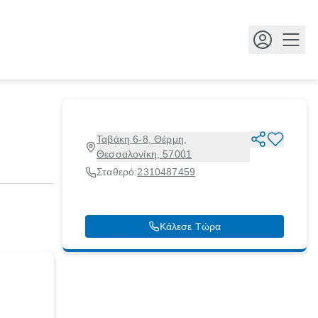
Κουμ
Ταβάκη 6-8, Θέρμη,
Θεσσαλονίκη, 57001
Σταθερό:
2310487459
Κάλεσε Τώρα