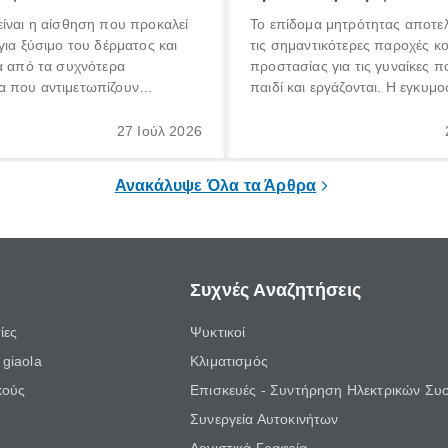
ίναι η αίσθηση που προκαλεί
Το επίδομα μητρότητας αποτελ
για ξύσιμο του δέρματος και
τις σημαντικότερες παροχές κ
α από τα συχνότερα
προστασίας για τις γυναίκες 
 που αντιμετωπίζουν
παιδί και εργάζονται. Η εγκυμο
θε ηλικίας. Πολλοί αναζητούν
γέννηση ενός παιδιού είναι μια 
 για το «κνησμός τι είναι»,
σημαντική περίοδος στη ζωή 
27 Ιούλ 2026
ί να εμφανιστεί ξαφνικά ή να
οικογένειας, η οποία συνοδεύε
α μεγάλο χρονικό διάστημα.
αυξημένες ανάγκες και υποχρε
Ανακάλυψε Όλα τα Άρθρα
Συχνές Αναζητήσεις
ίες
Ψυκτικοί
giaola
Κλιματισμός
κούς
Επισκευές - Συντήρηση Ηλεκτρικών Συ
Συνεργεία Αυτοκινήτων