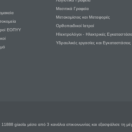
Λογιστικά Γραφεία
Μεσιτικά Γραφεία
ρμακεία
Μετακομίσεις και Μεταφορές
σοκομεία
Ορθοπαιδικοί Ιατροί
τροί ΕΟΠΥΥ
Ηλεκτρολόγοι - Ηλεκτρικές Εγκαταστάσε
κοί
Υδραυλικές εργασίες και Εγκαταστάσεις
θμό
11888 giaola μέσα από 3 κανάλια επικοινωνίας και εξασφάλισε τη μ