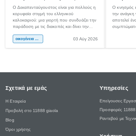
Ο Δεκαπενταύγουστος είναι για πολλούς η
Ο κνησμός ε
κορυφαία στιγμή του ελληνικού
την ανάγκη 
καλοκαιριού: μια γιορτή που συνδυάζει την
αποτελεί έν
παράδοση με τις διακοπές και δίνει την
συμπτώματα
αφορμή για ταξίδια σε κάθε γωνιά της
άνθρωποι κά
03 Αύγ 2026
χώρας. Είτε πρόκειται για λίγες μέρες
οικογένεια & παιδί
πληροφορίες
ξεγνοιασιάς είτε για μια σύντομη εξόρμηση.
καθώς μπορε
επιμένει γι
Σχετικά με εμάς
Υπηρεσίες
Επείγουσες Εργασ
Η Εταιρεία
Προσφορές 11888 
Προβολή στο 11888 giaola
Ραντεβού με Τεχνι
Blog
Όροι χρήσης