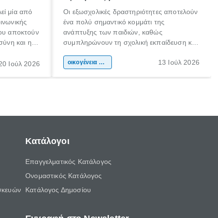
εί μία από
Οι εξωσχολικές δραστηριότητες αποτελούν
οινωνικής
ένα πολύ σημαντικό κομμάτι της
που αποκτούν
ανάπτυξης των παιδιών, καθώς
σύνη και η
συμπληρώνουν τη σχολική εκπαίδευση και
ιδιαίτερα
συμβάλλουν ουσιαστικά στη διαμόρφωση
13 Ιούλ 2026
κάθε
της προσωπικότητας, της κοινωνικότητας
οικογένεια & παιδί
20 Ιούλ 2026
ται από
και των δεξιοτήτων τους. Δεν είναι απλώς
ώσεις.
ένας τρόπος για να περνάει το παιδί τον
ελεύθερο χρόνο του.
Κατάλογοι
Επαγγελματικός Κατάλογος
Ονομαστικός Κατάλογος
σκευών
Κατάλογος Δημοσίου