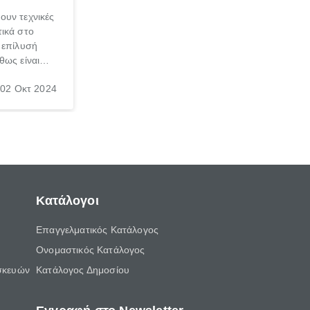
ουν τεχνικές
ικά στο
 επίλυσή
θως είναι
σπαθήσεις
02 Οκτ 2024
, τις
νεσαι ότι
γασία σε
Κατάλογοι
Επαγγελματικός Κατάλογος
Ονομαστικός Κατάλογος
σκευών
Κατάλογος Δημοσίου