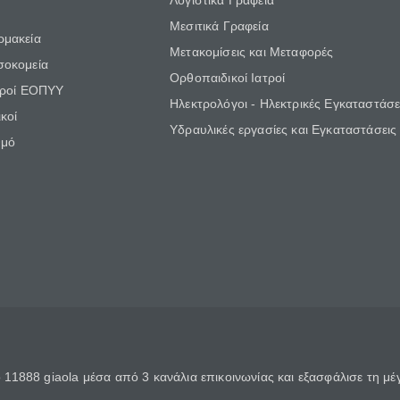
Λογιστικά Γραφεία
Μεσιτικά Γραφεία
ρμακεία
Μετακομίσεις και Μεταφορές
σοκομεία
Ορθοπαιδικοί Ιατροί
τροί ΕΟΠΥΥ
Ηλεκτρολόγοι - Ηλεκτρικές Εγκαταστάσε
κοί
Υδραυλικές εργασίες και Εγκαταστάσεις
θμό
11888 giaola μέσα από 3 κανάλια επικοινωνίας και εξασφάλισε τη μ