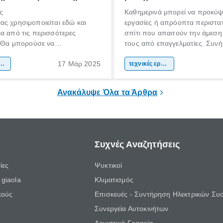
ς
Καθημερινά μπορεί να προκύψ
ς χρησιμοποιείται εδώ και
εργασίες ή απρόοπτα περιστατ
α από τις περισσότερες
σπίτι που απαιτούν την άμεση
. Θα μπορούσε να
τους από επαγγελματίες. Συνή
τεί ως ο παραδοσιακός τρόπος
βλάβες που ακόμη και αν προ
17 Μάρ 2025
ερού αλλά σίγουρα είναι η
μανση σπιτιού
να τις επιδιορθώσεις μόνος σου
τεχνικές εργασίες
ι η διαδεδομένη χρήση του
περισσότερες φορές αντιλαμβά
ε και άλλαξε τα δεδομένα.
πρέπει να εμπιστευτείς την ερ
Ανακάλυψε Όλα τα Άρθρα
έναν πιστοποιημένο τεχνικό.
Συχνές Αναζητήσεις
ίες
Ψυκτικοί
giaola
Κλιματισμός
κούς
Επισκευές - Συντήρηση Ηλεκτρικών Συ
Συνεργεία Αυτοκινήτων