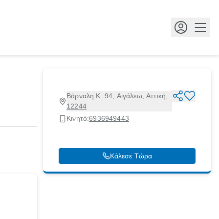
Κουμ
Βάρναλη Κ. 94, Αιγάλεω, Αττική,
12244
Κινητό:
6936949443
Κάλεσε Τώρα