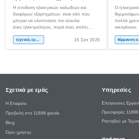
Η σύνδεση ηλεκτρικών καλωδίων και
Ο ηλεκτρικό
διαφόρων εξαρτημάτων, είναι κάτι που
θερμοσίφωνα
μπορεί να υλοποιήσει πιο εύκολα
πολλά χρόνι
ένας ηλεκτρολόγος, παρά ένας απλός
οικογένειες
άνθρωπος. Τα ηλεκτρικά συστήματα είναι
χαρακτηρισ
15 Σεπ 2025
περίπλοκα και επικίνδυνα. Αν έχεις στο νου
τεχνικές εργασίες
θέρμανσης ν
θέρ
σου να πραγματοποιήσεις ηλεκτρικές
εμφάνιση κα
εργασίες στο χώρο σου, η πρόσληψη ενός
ηλιακού ήρθ
ηλεκτρολόγου είναι πιθανόν απαραίτητη.
Σχετικά με εμάς
Υπηρεσίες
Επείγουσες Εργασ
Η Εταιρεία
Προσφορές 11888 
Προβολή στο 11888 giaola
Ραντεβού με Τεχνι
Blog
Όροι χρήσης