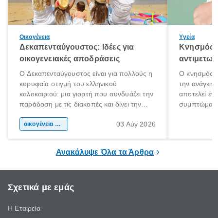
Οικογένεια
Υγεία
Δεκαπενταύγουστος: Ιδέες για
Κνησμός: 
οικογενειακές αποδράσεις
αντιμετωπ
Ο Δεκαπενταύγουστος είναι για πολλούς η
Ο κνησμός ε
κορυφαία στιγμή του ελληνικού
την ανάγκη 
καλοκαιριού: μια γιορτή που συνδυάζει την
αποτελεί έν
παράδοση με τις διακοπές και δίνει την
συμπτώματα
αφορμή για ταξίδια σε κάθε γωνιά της
άνθρωποι κά
03 Αύγ 2026
χώρας. Είτε πρόκειται για λίγες μέρες
οικογένεια & παιδί
πληροφορίες 
ξεγνοιασιάς είτε για μια σύντομη εξόρμηση.
καθώς μπορε
επιμένει για
Ανακάλυψε Όλα τα Άρθρα
Σχετικά με εμάς
Η Εταιρεία