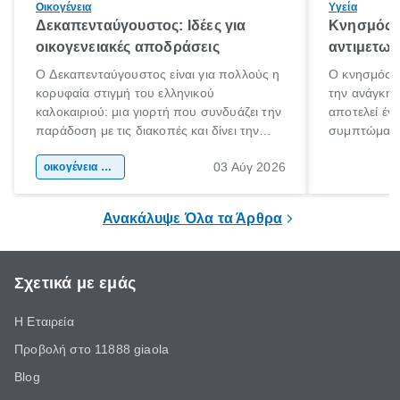
Οικογένεια
Υγεία
Δεκαπενταύγουστος: Ιδέες για
Κνησμός: 
οικογενειακές αποδράσεις
αντιμετωπ
Ο Δεκαπενταύγουστος είναι για πολλούς η
Ο κνησμός ε
κορυφαία στιγμή του ελληνικού
την ανάγκη 
καλοκαιριού: μια γιορτή που συνδυάζει την
αποτελεί έν
παράδοση με τις διακοπές και δίνει την
συμπτώματα
αφορμή για ταξίδια σε κάθε γωνιά της
άνθρωποι κά
03 Αύγ 2026
χώρας. Είτε πρόκειται για λίγες μέρες
οικογένεια & παιδί
πληροφορίες 
ξεγνοιασιάς είτε για μια σύντομη εξόρμηση.
καθώς μπορε
επιμένει για
Ανακάλυψε Όλα τα Άρθρα
Σχετικά με εμάς
Η Εταιρεία
Προβολή στο 11888 giaola
Blog