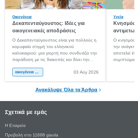
Οικογένεια
Υγεία
Δεκαπενταύγουστος: Ιδέες για
Κνησμός: 
οικογενειακές αποδράσεις
αντιμετωπ
Ο Δεκαπενταύγουστος είναι για πολλούς η
Ο κνησμός ε
κορυφαία στιγμή του ελληνικού
την ανάγκη 
καλοκαιριού: μια γιορτή που συνδυάζει την
αποτελεί έν
παράδοση με τις διακοπές και δίνει την
συμπτώματα
αφορμή για ταξίδια σε κάθε γωνιά της
άνθρωποι κά
03 Αύγ 2026
χώρας. Είτε πρόκειται για λίγες μέρες
οικογένεια & παιδί
πληροφορίες 
ξεγνοιασιάς είτε για μια σύντομη εξόρμηση.
καθώς μπορε
επιμένει για
Ανακάλυψε Όλα τα Άρθρα
Σχετικά με εμάς
Η Εταιρεία
Προβολή στο 11888 giaola