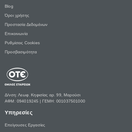
Blog
Όροι χρήσης
Προστασία Δεδομένων
Επικοινωνία
Ρυθμίσεις Cookies
Προσβασιμότητα
Δ/νση: Λεωφ. Κηφισίας αρ. 99, Μαρούσι
ΑΦΜ: 094019245 | ΓΕΜΗ: 001037501000
Υπηρεσίες
Επείγουσες Εργασίες