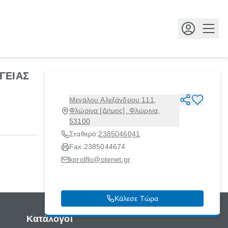
Κουμ
ΓΕΙΑΣ
Μεγάλου Αλεξάνδρου 111,
Φλώρινα [Δήμος], Φλώρινα,
53100
Σταθερό:
2385046041
Fax:
2385044674
kprolflo@otenet.gr
Κάλεσε Τώρα
Κατάλογοι