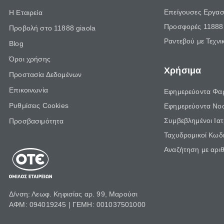
Επείγουσες Εργασ
Η Εταιρεία
Προσφορές 11888 
Προβολή στο 11888 giaola
Ραντεβού με Τεχνι
Blog
Όροι χρήσης
Χρήσιμα
Προστασία Δεδομένων
Επικοινωνία
Εφημερεύοντα Φα
Ρυθμίσεις Cookies
Εφημερεύοντα Νο
Συμβεβλημένοι Ια
Προσβασιμότητα
Ταχυδρομικοί Κωδι
Αναζήτηση με αρι
Δ/νση: Λεωφ. Κηφισίας αρ. 99, Μαρούσι
ΑΦΜ: 094019245 | ΓΕΜΗ: 001037501000