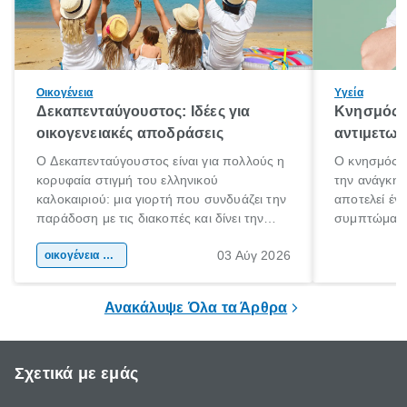
Οικογένεια
Υγεία
Δεκαπενταύγουστος: Ιδέες για
Κνησμός: 
οικογενειακές αποδράσεις
αντιμετωπ
Ο Δεκαπενταύγουστος είναι για πολλούς η
Ο κνησμός ε
κορυφαία στιγμή του ελληνικού
την ανάγκη 
καλοκαιριού: μια γιορτή που συνδυάζει την
αποτελεί έν
παράδοση με τις διακοπές και δίνει την
συμπτώματα
αφορμή για ταξίδια σε κάθε γωνιά της
άνθρωποι κά
03 Αύγ 2026
χώρας. Είτε πρόκειται για λίγες μέρες
οικογένεια & παιδί
πληροφορίες 
ξεγνοιασιάς είτε για μια σύντομη εξόρμηση.
καθώς μπορε
επιμένει για
Ανακάλυψε Όλα τα Άρθρα
Σχετικά με εμάς