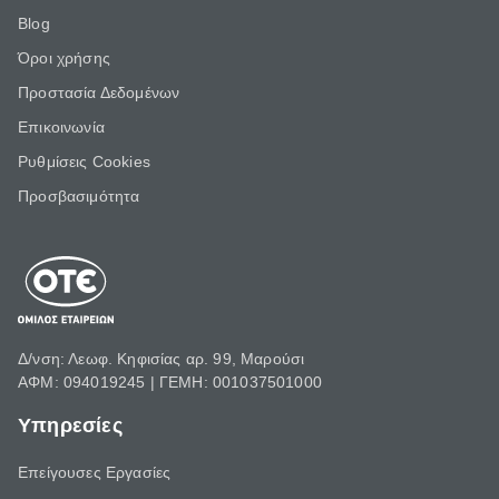
Blog
Όροι χρήσης
Προστασία Δεδομένων
Επικοινωνία
Ρυθμίσεις Cookies
Προσβασιμότητα
Δ/νση: Λεωφ. Κηφισίας αρ. 99, Μαρούσι
ΑΦΜ: 094019245 | ΓΕΜΗ: 001037501000
Υπηρεσίες
Επείγουσες Εργασίες