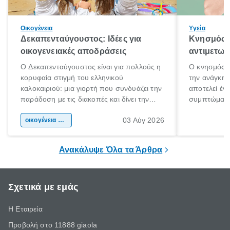
Οικογένεια
Υγεία
Δεκαπενταύγουστος: Ιδέες για
Κνησμός: 
οικογενειακές αποδράσεις
αντιμετωπ
Ο Δεκαπενταύγουστος είναι για πολλούς η
Ο κνησμός ε
κορυφαία στιγμή του ελληνικού
την ανάγκη 
καλοκαιριού: μια γιορτή που συνδυάζει την
αποτελεί έν
παράδοση με τις διακοπές και δίνει την
συμπτώματα
αφορμή για ταξίδια σε κάθε γωνιά της
άνθρωποι κά
03 Αύγ 2026
χώρας. Είτε πρόκειται για λίγες μέρες
οικογένεια & παιδί
πληροφορίες 
ξεγνοιασιάς είτε για μια σύντομη εξόρμηση.
καθώς μπορε
επιμένει για
Ανακάλυψε Όλα τα Άρθρα
Σχετικά με εμάς
Η Εταιρεία
Προβολή στο 11888 giaola