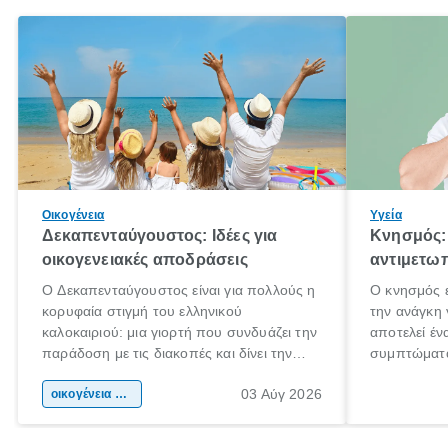
Οικογένεια
Υγεία
Δεκαπενταύγουστος: Ιδέες για
Κνησμός: 
οικογενειακές αποδράσεις
αντιμετωπ
Ο Δεκαπενταύγουστος είναι για πολλούς η
Ο κνησμός ε
κορυφαία στιγμή του ελληνικού
την ανάγκη 
καλοκαιριού: μια γιορτή που συνδυάζει την
αποτελεί έν
παράδοση με τις διακοπές και δίνει την
συμπτώματα
αφορμή για ταξίδια σε κάθε γωνιά της
άνθρωποι κά
03 Αύγ 2026
χώρας. Είτε πρόκειται για λίγες μέρες
οικογένεια & παιδί
πληροφορίες
ξεγνοιασιάς είτε για μια σύντομη εξόρμηση.
καθώς μπορε
επιμένει γι