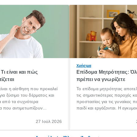
Χρήσιμα
Τι είναι και πώς
Επίδομα Μητρότητας: Ό
ίζεται
πρέπει να γνωρίζετε
ίναι η αίσθηση που προκαλεί
Το επίδομα μητρότητας αποτελ
για ξύσιμο του δέρματος και
τις σημαντικότερες παροχές κ
α από τα συχνότερα
προστασίας για τις γυναίκες 
 που αντιμετωπίζουν
παιδί και εργάζονται. Η εγκυμο
θε ηλικίας. Πολλοί αναζητούν
γέννηση ενός παιδιού είναι μια 
 για το «κνησμός τι είναι»,
σημαντική περίοδος στη ζωή 
27 Ιούλ 2026
ί να εμφανιστεί ξαφνικά ή να
οικογένειας, η οποία συνοδεύε
α μεγάλο χρονικό διάστημα.
αυξημένες ανάγκες και υποχρε