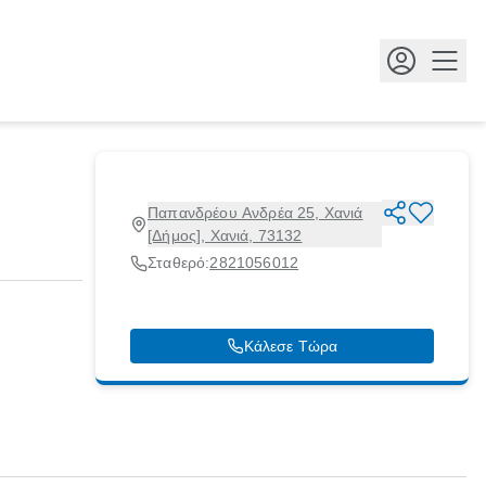
Κουμ
Παπανδρέου Ανδρέα 25, Χανιά
[Δήμος], Χανιά, 73132
Σταθερό:
2821056012
Κάλεσε Τώρα