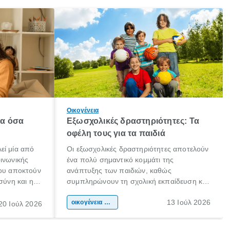
Οικογένεια
λα όσα
Εξωσχολικές δραστηριότητες: Τα
οφέλη τους για τα παιδιά
εί μία από
Οι εξωσχολικές δραστηριότητες αποτελούν
οινωνικής
ένα πολύ σημαντικό κομμάτι της
που αποκτούν
ανάπτυξης των παιδιών, καθώς
σύνη και η
συμπληρώνουν τη σχολική εκπαίδευση και
ιδιαίτερα
συμβάλλουν ουσιαστικά στη διαμόρφωση
13 Ιούλ 2026
κάθε
της προσωπικότητας, της κοινωνικότητας
οικογένεια & παιδί
20 Ιούλ 2026
ται από
και των δεξιοτήτων τους. Δεν είναι απλώς
ώσεις.
ένας τρόπος για να περνάει το παιδί τον