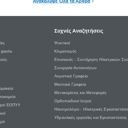
Ανακάλυψε Όλα τα Άρθρα
Συχνές Αναζητήσεις
ίες
Ψυκτικοί
giaola
Κλιματισμός
κούς
Επισκευές - Συντήρηση Ηλεκτρικών Συ
Συνεργεία Αυτοκινήτων
Λογιστικά Γραφεία
Μεσιτικά Γραφεία
ρμακεία
Μετακομίσεις και Μεταφορές
σοκομεία
Ορθοπαιδικοί Ιατροί
τροί ΕΟΠΥΥ
Ηλεκτρολόγοι - Ηλεκτρικές Εγκαταστάσε
κοί
Υδραυλικές εργασίες και Εγκαταστάσεις
θμό