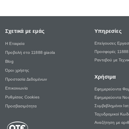
Σχετικά με εμάς
Υπηρεσίες
Επείγουσες Εργασ
Η Εταιρεία
Προσφορές 11888 
Προβολή στο 11888 giaola
Ραντεβού με Τεχνι
Blog
Όροι χρήσης
Χρήσιμα
Προστασία Δεδομένων
Επικοινωνία
Εφημερεύοντα Φα
Ρυθμίσεις Cookies
Εφημερεύοντα Νο
Συμβεβλημένοι Ια
Προσβασιμότητα
Ταχυδρομικοί Κωδι
Αναζήτηση με αρι