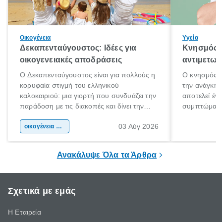
Οικογένεια
Υγεία
Δεκαπενταύγουστος: Ιδέες για
Κνησμός: 
οικογενειακές αποδράσεις
αντιμετωπ
Ο Δεκαπενταύγουστος είναι για πολλούς η
Ο κνησμός ε
κορυφαία στιγμή του ελληνικού
την ανάγκη 
καλοκαιριού: μια γιορτή που συνδυάζει την
αποτελεί έν
παράδοση με τις διακοπές και δίνει την
συμπτώματα
αφορμή για ταξίδια σε κάθε γωνιά της
άνθρωποι κά
03 Αύγ 2026
χώρας. Είτε πρόκειται για λίγες μέρες
οικογένεια & παιδί
πληροφορίες 
ξεγνοιασιάς είτε για μια σύντομη εξόρμηση.
καθώς μπορε
επιμένει για
Ανακάλυψε Όλα τα Άρθρα
Σχετικά με εμάς
Η Εταιρεία