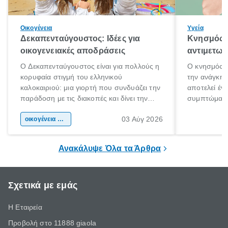
Οικογένεια
Υγεία
Δεκαπενταύγουστος: Ιδέες για
Κνησμός: 
οικογενειακές αποδράσεις
αντιμετωπ
Ο Δεκαπενταύγουστος είναι για πολλούς η
Ο κνησμός ε
κορυφαία στιγμή του ελληνικού
την ανάγκη 
καλοκαιριού: μια γιορτή που συνδυάζει την
αποτελεί έν
παράδοση με τις διακοπές και δίνει την
συμπτώματα
αφορμή για ταξίδια σε κάθε γωνιά της
άνθρωποι κά
03 Αύγ 2026
χώρας. Είτε πρόκειται για λίγες μέρες
οικογένεια & παιδί
πληροφορίες 
ξεγνοιασιάς είτε για μια σύντομη εξόρμηση.
καθώς μπορε
επιμένει για
Ανακάλυψε Όλα τα Άρθρα
Σχετικά με εμάς
Η Εταιρεία
Προβολή στο 11888 giaola