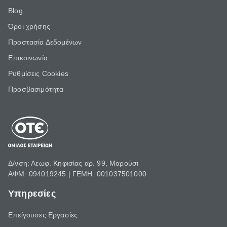
Blog
Όροι χρήσης
Προστασία Δεδομένων
Επικοινωνία
Ρυθμίσεις Cookies
Προσβασιμότητα
Δ/νση: Λεωφ. Κηφισίας αρ. 99, Μαρούσι
ΑΦΜ: 094019245 | ΓΕΜΗ: 001037501000
Υπηρεσίες
Επείγουσες Εργασίες