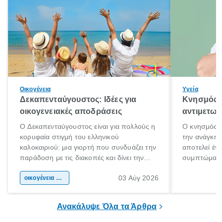
Οικογένεια
Υγεία
Δεκαπενταύγουστος: Ιδέες για
Κνησμός: 
οικογενειακές αποδράσεις
αντιμετωπ
Ο Δεκαπενταύγουστος είναι για πολλούς η
Ο κνησμός ε
κορυφαία στιγμή του ελληνικού
την ανάγκη 
καλοκαιριού: μια γιορτή που συνδυάζει την
αποτελεί έν
παράδοση με τις διακοπές και δίνει την
συμπτώματα
αφορμή για ταξίδια σε κάθε γωνιά της
άνθρωποι κά
03 Αύγ 2026
χώρας. Είτε πρόκειται για λίγες μέρες
οικογένεια & παιδί
πληροφορίες 
ξεγνοιασιάς είτε για μια σύντομη εξόρμηση.
καθώς μπορε
επιμένει για
Ανακάλυψε Όλα τα Άρθρα