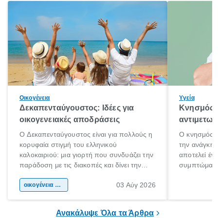
Οικογένεια
Υγεία
Δεκαπενταύγουστος: Ιδέες για
Κνησμός: 
οικογενειακές αποδράσεις
αντιμετωπ
Ο Δεκαπενταύγουστος είναι για πολλούς η
Ο κνησμός ε
κορυφαία στιγμή του ελληνικού
την ανάγκη 
καλοκαιριού: μια γιορτή που συνδυάζει την
αποτελεί έν
παράδοση με τις διακοπές και δίνει την
συμπτώματα
αφορμή για ταξίδια σε κάθε γωνιά της
άνθρωποι κά
03 Αύγ 2026
χώρας. Είτε πρόκειται για λίγες μέρες
οικογένεια & παιδί
πληροφορίες 
ξεγνοιασιάς είτε για μια σύντομη εξόρμηση.
καθώς μπορε
επιμένει για
Ανακάλυψε Όλα τα Άρθρα