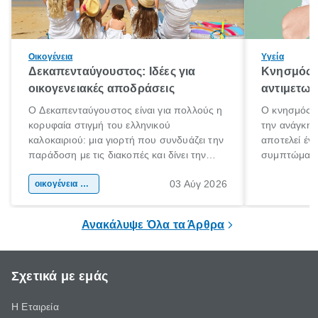
Οικογένεια
Υγεία
Δεκαπενταύγουστος: Ιδέες για
Κνησμός: 
οικογενειακές αποδράσεις
αντιμετωπ
Ο Δεκαπενταύγουστος είναι για πολλούς η
Ο κνησμός ε
κορυφαία στιγμή του ελληνικού
την ανάγκη 
καλοκαιριού: μια γιορτή που συνδυάζει την
αποτελεί έν
παράδοση με τις διακοπές και δίνει την
συμπτώματα
αφορμή για ταξίδια σε κάθε γωνιά της
άνθρωποι κά
03 Αύγ 2026
χώρας. Είτε πρόκειται για λίγες μέρες
οικογένεια & παιδί
πληροφορίες 
ξεγνοιασιάς είτε για μια σύντομη εξόρμηση.
καθώς μπορε
επιμένει για
Ανακάλυψε Όλα τα Άρθρα
Σχετικά με εμάς
Η Εταιρεία