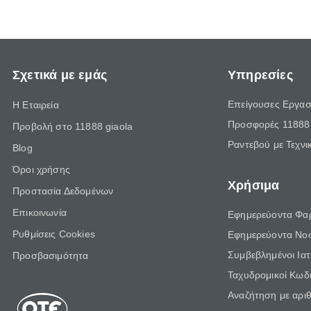
Σχετικά με εμάς
Υπηρεσίες
Επείγουσες Εργασ
Η Εταιρεία
Προσφορές 11888 
Προβολή στο 11888 giaola
Ραντεβού με Τεχνι
Blog
Όροι χρήσης
Χρήσιμα
Προστασία Δεδομένων
Επικοινωνία
Εφημερεύοντα Φα
Ρυθμίσεις Cookies
Εφημερεύοντα Νο
Συμβεβλημένοι Ια
Προσβασιμότητα
Ταχυδρομικοί Κωδι
Αναζήτηση με αρι