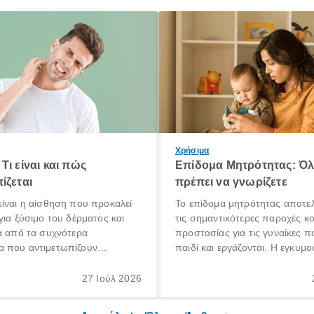
Χρήσιμα
Τι είναι και πώς
Επίδομα Μητρότητας: Ό
ίζεται
πρέπει να γνωρίζετε
ίναι η αίσθηση που προκαλεί
Το επίδομα μητρότητας αποτελ
για ξύσιμο του δέρματος και
τις σημαντικότερες παροχές κ
α από τα συχνότερα
προστασίας για τις γυναίκες 
 που αντιμετωπίζουν
παιδί και εργάζονται. Η εγκυμο
θε ηλικίας. Πολλοί αναζητούν
γέννηση ενός παιδιού είναι μια 
 για το «κνησμός τι είναι»,
σημαντική περίοδος στη ζωή 
27 Ιούλ 2026
ί να εμφανιστεί ξαφνικά ή να
οικογένειας, η οποία συνοδεύε
α μεγάλο χρονικό διάστημα.
αυξημένες ανάγκες και υποχρε