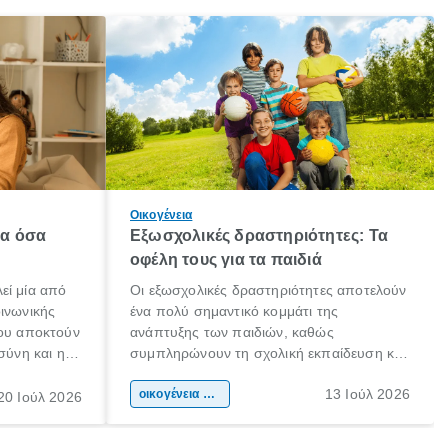
Οικογένεια
λα όσα
Εξωσχολικές δραστηριότητες: Τα
οφέλη τους για τα παιδιά
εί μία από
Οι εξωσχολικές δραστηριότητες αποτελούν
οινωνικής
ένα πολύ σημαντικό κομμάτι της
που αποκτούν
ανάπτυξης των παιδιών, καθώς
σύνη και η
συμπληρώνουν τη σχολική εκπαίδευση και
ιδιαίτερα
συμβάλλουν ουσιαστικά στη διαμόρφωση
13 Ιούλ 2026
κάθε
της προσωπικότητας, της κοινωνικότητας
οικογένεια & παιδί
20 Ιούλ 2026
ται από
και των δεξιοτήτων τους. Δεν είναι απλώς
ώσεις.
ένας τρόπος για να περνάει το παιδί τον