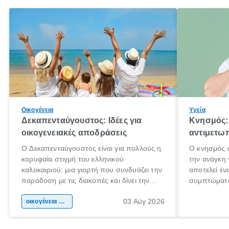
Οικογένεια
Υγεία
Δεκαπενταύγουστος: Ιδέες για
Κνησμός: 
οικογενειακές αποδράσεις
αντιμετωπ
Ο Δεκαπενταύγουστος είναι για πολλούς η
Ο κνησμός ε
κορυφαία στιγμή του ελληνικού
την ανάγκη 
καλοκαιριού: μια γιορτή που συνδυάζει την
αποτελεί έν
παράδοση με τις διακοπές και δίνει την
συμπτώματα
αφορμή για ταξίδια σε κάθε γωνιά της
άνθρωποι κά
03 Αύγ 2026
χώρας. Είτε πρόκειται για λίγες μέρες
οικογένεια & παιδί
πληροφορίες
ξεγνοιασιάς είτε για μια σύντομη εξόρμηση.
καθώς μπορε
επιμένει γι