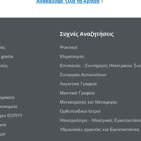
Ανακάλυψε Όλα τα Άρθρα
Συχνές Αναζητήσεις
ίες
Ψυκτικοί
giaola
Κλιματισμός
κούς
Επισκευές - Συντήρηση Ηλεκτρικών Συ
Συνεργεία Αυτοκινήτων
Λογιστικά Γραφεία
Μεσιτικά Γραφεία
ρμακεία
Μετακομίσεις και Μεταφορές
σοκομεία
Ορθοπαιδικοί Ιατροί
τροί ΕΟΠΥΥ
Ηλεκτρολόγοι - Ηλεκτρικές Εγκαταστάσε
κοί
Υδραυλικές εργασίες και Εγκαταστάσεις
θμό