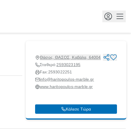
Κουμ
Θάσος, ΘΑΣΟΣ, Καβάλα, 64004
Σταθερό:
2593023195
Fax:
2593022251
info@haritopoulos-marble.gr
www.haritopoulos-marble.gr
Κάλεσε Τώρα