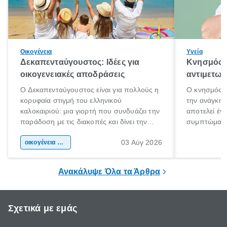
Οικογένεια
Υγεία
Δεκαπενταύγουστος: Ιδέες για
Κνησμός: 
οικογενειακές αποδράσεις
αντιμετωπ
Ο Δεκαπενταύγουστος είναι για πολλούς η
Ο κνησμός ε
κορυφαία στιγμή του ελληνικού
την ανάγκη 
καλοκαιριού: μια γιορτή που συνδυάζει την
αποτελεί έν
παράδοση με τις διακοπές και δίνει την
συμπτώματα
αφορμή για ταξίδια σε κάθε γωνιά της
άνθρωποι κά
03 Αύγ 2026
χώρας. Είτε πρόκειται για λίγες μέρες
οικογένεια & παιδί
πληροφορίες 
ξεγνοιασιάς είτε για μια σύντομη εξόρμηση.
καθώς μπορε
επιμένει για
Ανακάλυψε Όλα τα Άρθρα
Σχετικά με εμάς