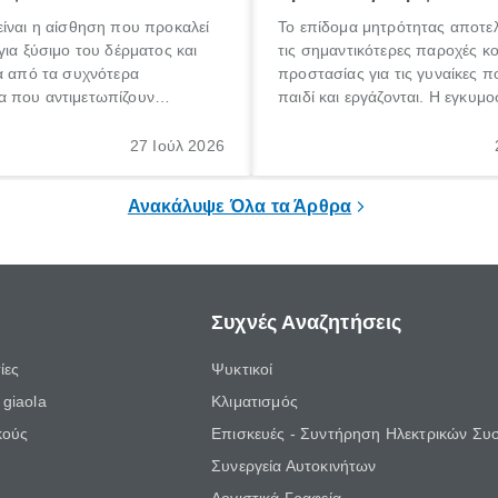
ίναι η αίσθηση που προκαλεί
Το επίδομα μητρότητας αποτελ
για ξύσιμο του δέρματος και
τις σημαντικότερες παροχές κ
α από τα συχνότερα
προστασίας για τις γυναίκες 
 που αντιμετωπίζουν
παιδί και εργάζονται. Η εγκυμο
θε ηλικίας. Πολλοί αναζητούν
γέννηση ενός παιδιού είναι μια 
 για το «κνησμός τι είναι»,
σημαντική περίοδος στη ζωή 
27 Ιούλ 2026
ί να εμφανιστεί ξαφνικά ή να
οικογένειας, η οποία συνοδεύε
α μεγάλο χρονικό διάστημα.
αυξημένες ανάγκες και υποχρε
Ανακάλυψε Όλα τα Άρθρα
Συχνές Αναζητήσεις
ίες
Ψυκτικοί
giaola
Κλιματισμός
κούς
Επισκευές - Συντήρηση Ηλεκτρικών Συ
Συνεργεία Αυτοκινήτων