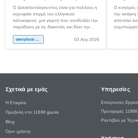
Ο Δεκαπενταύγουστος είναι για πολλούς η
Ο κνησμός ε
κορυφαία στιγμή του ελληνικού
την ανάγκη 
καλοκαιριού: μια γιορτή που συνδυάζει την
αποτελεί έν
παράδοση με τις διακοπές και δίνει την
συμπτώματα
αφορμή για ταξίδια σε κάθε γωνιά της
άνθρωποι κά
03 Αύγ 2026
χώρας. Είτε πρόκειται για λίγες μέρες
οικογένεια & παιδί
πληροφορίες
ξεγνοιασιάς είτε για μια σύντομη εξόρμηση.
καθώς μπορε
επιμένει γι
Σχετικά με εμάς
Υπηρεσίες
Επείγουσες Εργασ
Η Εταιρεία
Προσφορές 11888 
Προβολή στο 11888 giaola
Ραντεβού με Τεχνι
Blog
Όροι χρήσης