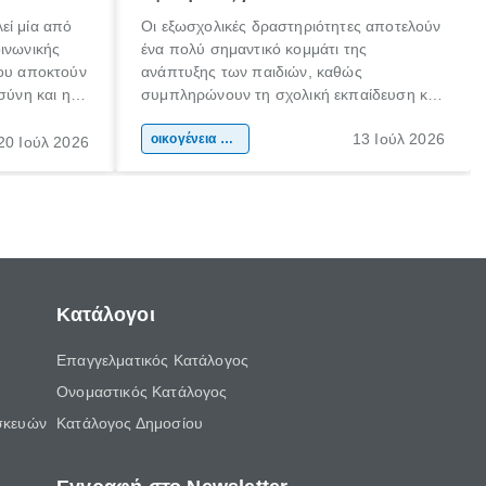
εί μία από
Οι εξωσχολικές δραστηριότητες αποτελούν
οινωνικής
ένα πολύ σημαντικό κομμάτι της
που αποκτούν
ανάπτυξης των παιδιών, καθώς
σύνη και η
συμπληρώνουν τη σχολική εκπαίδευση και
ιδιαίτερα
συμβάλλουν ουσιαστικά στη διαμόρφωση
13 Ιούλ 2026
κάθε
της προσωπικότητας, της κοινωνικότητας
οικογένεια & παιδί
20 Ιούλ 2026
ται από
και των δεξιοτήτων τους. Δεν είναι απλώς
ώσεις.
ένας τρόπος για να περνάει το παιδί τον
ελεύθερο χρόνο του.
Κατάλογοι
Επαγγελματικός Κατάλογος
Ονομαστικός Κατάλογος
σκευών
Κατάλογος Δημοσίου