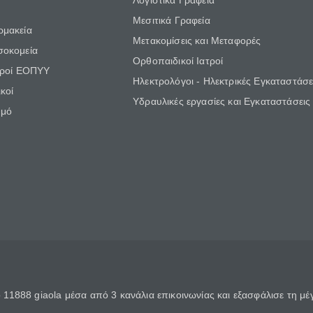
Λογιστικά Γραφεία
Μεσιτικά Γραφεία
ρμακεία
Μετακομίσεις και Μεταφορές
σοκομεία
Ορθοπαιδικοί Ιατροί
τροί ΕΟΠΥΥ
Ηλεκτρολόγοι - Ηλεκτρικές Εγκαταστάσε
κοί
Υδραυλικές εργασίες και Εγκαταστάσεις
θμό
11888 giaola μέσα από 3 κανάλια επικοινωνίας και εξασφάλισε τη μ