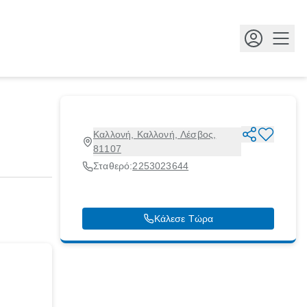
Κουμ
Καλλονή, Καλλονή, Λέσβος,
81107
Σταθερό:
2253023644
Κάλεσε Τώρα