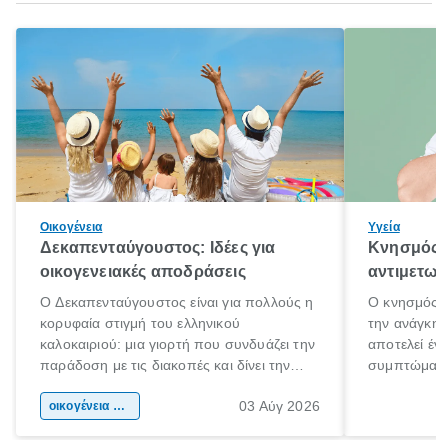
Οικογένεια
Υγεία
Δεκαπενταύγουστος: Ιδέες για
Κνησμός: 
οικογενειακές αποδράσεις
αντιμετωπ
Ο Δεκαπενταύγουστος είναι για πολλούς η
Ο κνησμός ε
κορυφαία στιγμή του ελληνικού
την ανάγκη 
καλοκαιριού: μια γιορτή που συνδυάζει την
αποτελεί έν
παράδοση με τις διακοπές και δίνει την
συμπτώματα
αφορμή για ταξίδια σε κάθε γωνιά της
άνθρωποι κά
03 Αύγ 2026
χώρας. Είτε πρόκειται για λίγες μέρες
οικογένεια & παιδί
πληροφορίες 
ξεγνοιασιάς είτε για μια σύντομη εξόρμηση.
καθώς μπορε