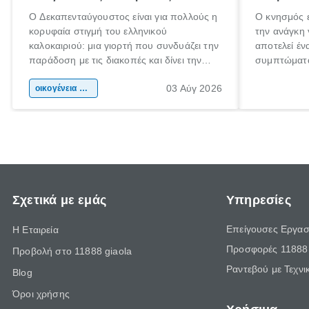
Ο Δεκαπενταύγουστος είναι για πολλούς η
Ο κνησμός ε
κορυφαία στιγμή του ελληνικού
την ανάγκη 
καλοκαιριού: μια γιορτή που συνδυάζει την
αποτελεί έν
παράδοση με τις διακοπές και δίνει την
συμπτώματα
αφορμή για ταξίδια σε κάθε γωνιά της
άνθρωποι κά
03 Αύγ 2026
χώρας. Είτε πρόκειται για λίγες μέρες
οικογένεια & παιδί
πληροφορίες
ξεγνοιασιάς είτε για μια σύντομη εξόρμηση.
καθώς μπορε
επιμένει γι
Σχετικά με εμάς
Υπηρεσίες
Επείγουσες Εργασ
Η Εταιρεία
Προσφορές 11888 
Προβολή στο 11888 giaola
Ραντεβού με Τεχνι
Blog
Όροι χρήσης