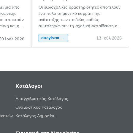
εί μία από
Οι εξωσχολικές δραστηριότητες αποτελούν
οινωνικής
ένα πολύ σημαντικό κομμάτι της
που αποκτούν
ανάπτυξης των παιδιών, καθώς
σύνη και η
συμπληρώνουν τη σχολική εκπαίδευση και
ιδιαίτερα
συμβάλλουν ουσιαστικά στη διαμόρφωση
13 Ιούλ 2026
κάθε
της προσωπικότητας, της κοινωνικότητας
οικογένεια & παιδί
20 Ιούλ 2026
ται από
και των δεξιοτήτων τους. Δεν είναι απλώς
ώσεις.
ένας τρόπος για να περνάει το παιδί τον
ελεύθερο χρόνο του.
Κατάλογοι
Επαγγελματικός Κατάλογος
Ονομαστικός Κατάλογος
σκευών
Κατάλογος Δημοσίου