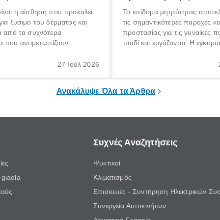
ίναι η αίσθηση που προκαλεί
Το επίδομα μητρότητας αποτελ
για ξύσιμο του δέρματος και
τις σημαντικότερες παροχές κ
α από τα συχνότερα
προστασίας για τις γυναίκες 
 που αντιμετωπίζουν
παιδί και εργάζονται. Η εγκυμο
θε ηλικίας. Πολλοί αναζητούν
γέννηση ενός παιδιού είναι μια 
 για το «κνησμός τι είναι»,
σημαντική περίοδος στη ζωή 
27 Ιούλ 2026
ί να εμφανιστεί ξαφνικά ή να
οικογένειας, η οποία συνοδεύε
α μεγάλο χρονικό διάστημα.
αυξημένες ανάγκες και υποχρε
Ανακάλυψε Όλα τα Άρθρα
Συχνές Αναζητήσεις
ίες
Ψυκτικοί
giaola
Κλιματισμός
κούς
Επισκευές - Συντήρηση Ηλεκτρικών Συ
Συνεργεία Αυτοκινήτων