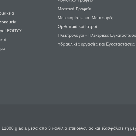
Λογιστικά Γραφεία
Μεσιτικά Γραφεία
ρμακεία
Μετακομίσεις και Μεταφορές
σοκομεία
Ορθοπαιδικοί Ιατροί
τροί ΕΟΠΥΥ
Ηλεκτρολόγοι - Ηλεκτρικές Εγκαταστάσε
κοί
Υδραυλικές εργασίες και Εγκαταστάσεις
θμό
11888 giaola μέσα από 3 κανάλια επικοινωνίας και εξασφάλισε τη μ