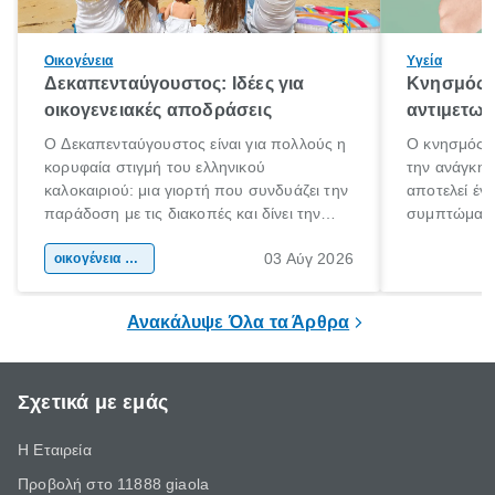
Οικογένεια
Υγεία
Δεκαπενταύγουστος: Ιδέες για
Κνησμός: 
οικογενειακές αποδράσεις
αντιμετωπ
Ο Δεκαπενταύγουστος είναι για πολλούς η
Ο κνησμός ε
κορυφαία στιγμή του ελληνικού
την ανάγκη 
καλοκαιριού: μια γιορτή που συνδυάζει την
αποτελεί έν
παράδοση με τις διακοπές και δίνει την
συμπτώματα
αφορμή για ταξίδια σε κάθε γωνιά της
άνθρωποι κά
03 Αύγ 2026
χώρας. Είτε πρόκειται για λίγες μέρες
οικογένεια & παιδί
πληροφορίες 
ξεγνοιασιάς είτε για μια σύντομη εξόρμηση.
καθώς μπορε
επιμένει για
Ανακάλυψε Όλα τα Άρθρα
Σχετικά με εμάς
Η Εταιρεία
Προβολή στο 11888 giaola