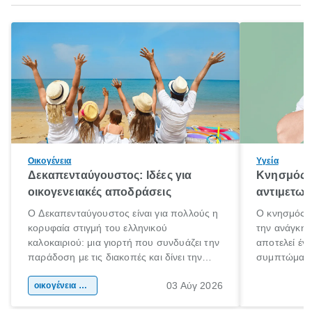
Οικογένεια
Υγεία
Δεκαπενταύγουστος: Ιδέες για
Κνησμός: 
οικογενειακές αποδράσεις
αντιμετωπ
Ο Δεκαπενταύγουστος είναι για πολλούς η
Ο κνησμός ε
κορυφαία στιγμή του ελληνικού
την ανάγκη 
καλοκαιριού: μια γιορτή που συνδυάζει την
αποτελεί έν
παράδοση με τις διακοπές και δίνει την
συμπτώματα
αφορμή για ταξίδια σε κάθε γωνιά της
άνθρωποι κά
03 Αύγ 2026
χώρας. Είτε πρόκειται για λίγες μέρες
οικογένεια & παιδί
πληροφορίες 
ξεγνοιασιάς είτε για μια σύντομη εξόρμηση.
καθώς μπορε