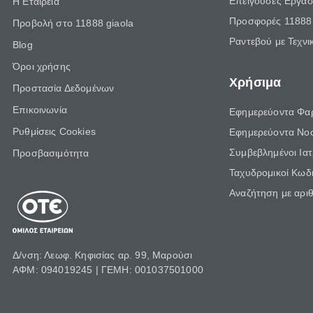
Επείγουσες Εργασ
Η Εταιρεία
Προσφορές 11888 
Προβολή στο 11888 giaola
Ραντεβού με Τεχνι
Blog
Όροι χρήσης
Χρήσιμα
Προστασία Δεδομένων
Επικοινωνία
Εφημερεύοντα Φα
Ρυθμίσεις Cookies
Εφημερεύοντα Νο
Συμβεβλημένοι Ια
Προσβασιμότητα
Ταχυδρομικοί Κωδι
Αναζήτηση με αρι
Δ/νση: Λεωφ. Κηφισίας αρ. 99, Μαρούσι
ΑΦΜ: 094019245 | ΓΕΜΗ: 001037501000