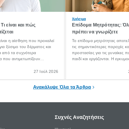
Χρήσιμα
Τι είναι και πώς
Επίδομα Μητρότητας: Ό
ίζεται
πρέπει να γνωρίζετε
ίναι η αίσθηση που προκαλεί
Το επίδομα μητρότητας αποτελ
για ξύσιμο του δέρματος και
τις σημαντικότερες παροχές κ
α από τα συχνότερα
προστασίας για τις γυναίκες 
 που αντιμετωπίζουν
παιδί και εργάζονται. Η εγκυμο
θε ηλικίας. Πολλοί αναζητούν
γέννηση ενός παιδιού είναι μια 
 για το «κνησμός τι είναι»,
σημαντική περίοδος στη ζωή 
27 Ιούλ 2026
ί να εμφανιστεί ξαφνικά ή να
οικογένειας, η οποία συνοδεύε
α μεγάλο χρονικό διάστημα.
αυξημένες ανάγκες και υποχρε
Ανακάλυψε Όλα τα Άρθρα
Συχνές Αναζητήσεις