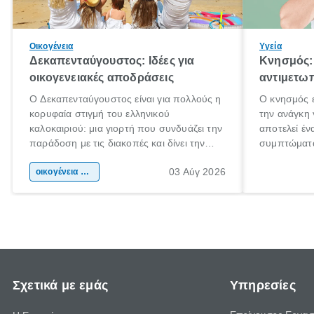
Οικογένεια
Υγεία
Δεκαπενταύγουστος: Ιδέες για
Κνησμός: 
οικογενειακές αποδράσεις
αντιμετωπ
Ο Δεκαπενταύγουστος είναι για πολλούς η
Ο κνησμός ε
κορυφαία στιγμή του ελληνικού
την ανάγκη 
καλοκαιριού: μια γιορτή που συνδυάζει την
αποτελεί έν
παράδοση με τις διακοπές και δίνει την
συμπτώματα
αφορμή για ταξίδια σε κάθε γωνιά της
άνθρωποι κά
03 Αύγ 2026
χώρας. Είτε πρόκειται για λίγες μέρες
οικογένεια & παιδί
πληροφορίες
ξεγνοιασιάς είτε για μια σύντομη εξόρμηση.
καθώς μπορε
επιμένει γι
Σχετικά με εμάς
Υπηρεσίες