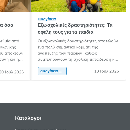
Οικογένεια
λα όσα
Εξωσχολικές δραστηριότητες: Τα
οφέλη τους για τα παιδιά
εί μία από
Οι εξωσχολικές δραστηριότητες αποτελούν
οινωνικής
ένα πολύ σημαντικό κομμάτι της
που αποκτούν
ανάπτυξης των παιδιών, καθώς
σύνη και η
συμπληρώνουν τη σχολική εκπαίδευση και
ιδιαίτερα
συμβάλλουν ουσιαστικά στη διαμόρφωση
13 Ιούλ 2026
κάθε
της προσωπικότητας, της κοινωνικότητας
οικογένεια & παιδί
20 Ιούλ 2026
ται από
και των δεξιοτήτων τους. Δεν είναι απλώς
ώσεις.
ένας τρόπος για να περνάει το παιδί τον
ελεύθερο χρόνο του.
Κατάλογοι