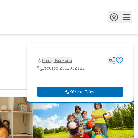
Κουμ
Γάιος, Κέρκυρα
Σταθερό:
2662032122
Κάλεσε Τώρα