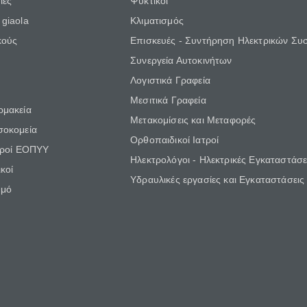
ίες
Ψυκτικοί
giaola
Κλιματισμός
κούς
Επισκευές - Συντήρηση Ηλεκτρικών Συ
Συνεργεία Αυτοκινήτων
Λογιστικά Γραφεία
Μεσιτικά Γραφεία
ρμακεία
Μετακομίσεις και Μεταφορές
σοκομεία
Ορθοπαιδικοί Ιατροί
τροί ΕΟΠΥΥ
Ηλεκτρολόγοι - Ηλεκτρικές Εγκαταστάσε
κοί
Υδραυλικές εργασίες και Εγκαταστάσεις
θμό