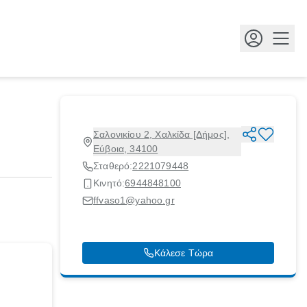
Κουμ
Σαλονικίου 2, Χαλκίδα [Δήμος],
Εύβοια, 34100
Σταθερό:
2221079448
Κινητό:
6944848100
ffvaso1@yahoo.gr
Κάλεσε Τώρα