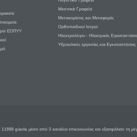
Λογιστικά Γραφεία
Μεσιτικά Γραφεία
ρμακεία
Μετακομίσεις και Μεταφορές
σοκομεία
Ορθοπαιδικοί Ιατροί
τροί ΕΟΠΥΥ
Ηλεκτρολόγοι - Ηλεκτρικές Εγκαταστάσε
κοί
Υδραυλικές εργασίες και Εγκαταστάσεις
θμό
11888 giaola μέσα από 3 κανάλια επικοινωνίας και εξασφάλισε τη μ