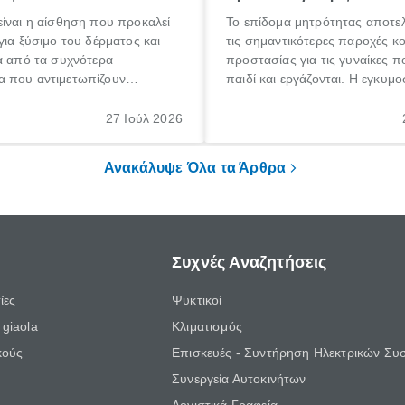
ίναι η αίσθηση που προκαλεί
Το επίδομα μητρότητας αποτελ
για ξύσιμο του δέρματος και
τις σημαντικότερες παροχές κ
α από τα συχνότερα
προστασίας για τις γυναίκες 
 που αντιμετωπίζουν
παιδί και εργάζονται. Η εγκυμο
θε ηλικίας. Πολλοί αναζητούν
γέννηση ενός παιδιού είναι μια 
 για το «κνησμός τι είναι»,
σημαντική περίοδος στη ζωή 
27 Ιούλ 2026
ί να εμφανιστεί ξαφνικά ή να
οικογένειας, η οποία συνοδεύε
α μεγάλο χρονικό διάστημα.
αυξημένες ανάγκες και υποχρε
Ανακάλυψε Όλα τα Άρθρα
Συχνές Αναζητήσεις
ίες
Ψυκτικοί
giaola
Κλιματισμός
κούς
Επισκευές - Συντήρηση Ηλεκτρικών Συ
Συνεργεία Αυτοκινήτων