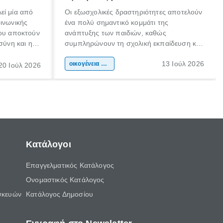
εί μία από
Οι εξωσχολικές δραστηριότητες αποτελούν
οινωνικής
ένα πολύ σημαντικό κομμάτι της
που αποκτούν
ανάπτυξης των παιδιών, καθώς
σύνη και η
συμπληρώνουν τη σχολική εκπαίδευση και
ιδιαίτερα
συμβάλλουν ουσιαστικά στη διαμόρφωση
13 Ιούλ 2026
κάθε
της προσωπικότητας, της κοινωνικότητας
οικογένεια & παιδί
20 Ιούλ 2026
ται από
και των δεξιοτήτων τους. Δεν είναι απλώς
ώσεις.
ένας τρόπος για να περνάει το παιδί τον
ελεύθερο χρόνο του.
Κατάλογοι
Επαγγελματικός Κατάλογος
Ονομαστικός Κατάλογος
σκευών
Κατάλογος Δημοσίου