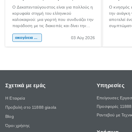
Ο Δεκαπενταύγουστος είναι για πολλούς η
Ο κνησμός ε
κορυφαία στιγμή του ελληνικού
την ανάγκη 
καλοκαιριού: μια γιορτή που συνδυάζει την
αποτελεί έν
παράδοση με τις διακοπές και δίνει την
συμπτώματα
αφορμή για ταξίδια σε κάθε γωνιά της
άνθρωποι κά
03 Αύγ 2026
χώρας. Είτε πρόκειται για λίγες μέρες
οικογένεια & παιδί
πληροφορίες
ξεγνοιασιάς είτε για μια σύντομη εξόρμηση.
καθώς μπορε
επιμένει γι
Σχετικά με εμάς
Υπηρεσίες
Επείγουσες Εργασ
Η Εταιρεία
Προσφορές 11888 
Προβολή στο 11888 giaola
Ραντεβού με Τεχνι
Blog
Όροι χρήσης