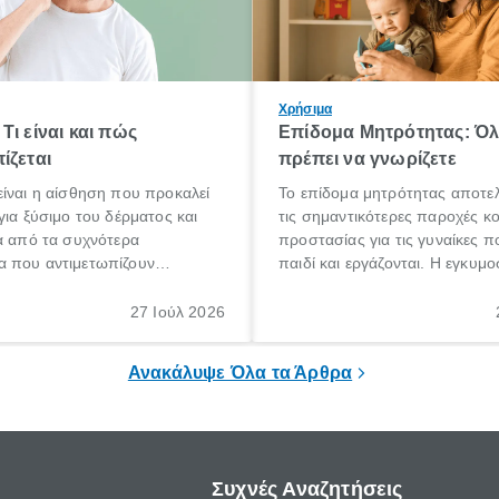
Χρήσιμα
Τι είναι και πώς
Επίδομα Μητρότητας: Ό
ίζεται
πρέπει να γνωρίζετε
ίναι η αίσθηση που προκαλεί
Το επίδομα μητρότητας αποτελ
για ξύσιμο του δέρματος και
τις σημαντικότερες παροχές κ
α από τα συχνότερα
προστασίας για τις γυναίκες 
 που αντιμετωπίζουν
παιδί και εργάζονται. Η εγκυμο
θε ηλικίας. Πολλοί αναζητούν
γέννηση ενός παιδιού είναι μια 
 για το «κνησμός τι είναι»,
σημαντική περίοδος στη ζωή 
27 Ιούλ 2026
ί να εμφανιστεί ξαφνικά ή να
οικογένειας, η οποία συνοδεύε
α μεγάλο χρονικό διάστημα.
αυξημένες ανάγκες και υποχρε
Ανακάλυψε Όλα τα Άρθρα
Συχνές Αναζητήσεις