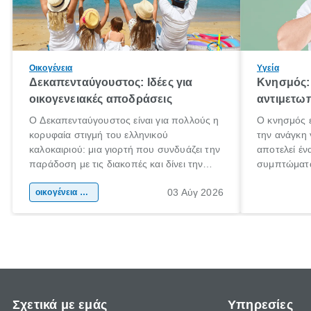
Οικογένεια
Υγεία
Δεκαπενταύγουστος: Ιδέες για
Κνησμός: 
οικογενειακές αποδράσεις
αντιμετωπ
Ο Δεκαπενταύγουστος είναι για πολλούς η
Ο κνησμός ε
κορυφαία στιγμή του ελληνικού
την ανάγκη 
καλοκαιριού: μια γιορτή που συνδυάζει την
αποτελεί έν
παράδοση με τις διακοπές και δίνει την
συμπτώματα
αφορμή για ταξίδια σε κάθε γωνιά της
άνθρωποι κά
03 Αύγ 2026
χώρας. Είτε πρόκειται για λίγες μέρες
οικογένεια & παιδί
πληροφορίες
ξεγνοιασιάς είτε για μια σύντομη εξόρμηση.
καθώς μπορε
επιμένει γι
Σχετικά με εμάς
Υπηρεσίες