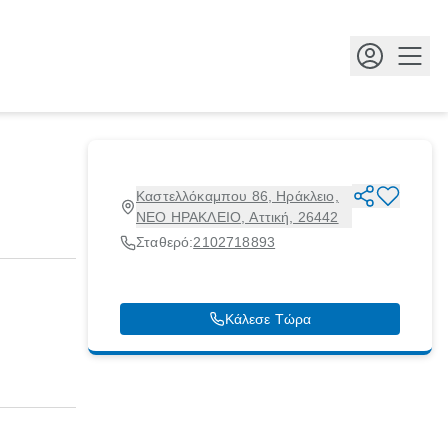
Κουμ
Καστελλόκαμπου 86, Ηράκλειο,
ΝΕΟ ΗΡΑΚΛΕΙΟ, Αττική, 26442
Σταθερό:
2102718893
Κάλεσε Τώρα