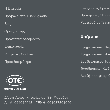
Επείγουσες Εργασ
Η Εταιρεία
Προσφορές 11888 
Προβολή στο 11888 giaola
Ραντεβού με Τεχνι
Blog
Όροι χρήσης
Χρήσιμα
Προστασία Δεδομένων
Επικοινωνία
Εφημερεύοντα Φα
Ρυθμίσεις Cookies
Εφημερεύοντα Νο
Συμβεβλημένοι Ια
Προσβασιμότητα
Ταχυδρομικοί Κωδι
Αναζήτηση με αρι
Δ/νση: Λεωφ. Κηφισίας αρ. 99, Μαρούσι
ΑΦΜ: 094019245 | ΓΕΜΗ: 001037501000