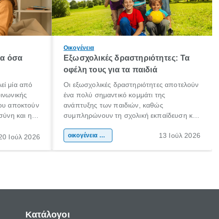
Οικογένεια
λα όσα
Εξωσχολικές δραστηριότητες: Τα
οφέλη τους για τα παιδιά
εί μία από
Οι εξωσχολικές δραστηριότητες αποτελούν
οινωνικής
ένα πολύ σημαντικό κομμάτι της
που αποκτούν
ανάπτυξης των παιδιών, καθώς
σύνη και η
συμπληρώνουν τη σχολική εκπαίδευση και
ιδιαίτερα
συμβάλλουν ουσιαστικά στη διαμόρφωση
13 Ιούλ 2026
κάθε
της προσωπικότητας, της κοινωνικότητας
οικογένεια & παιδί
20 Ιούλ 2026
ται από
και των δεξιοτήτων τους. Δεν είναι απλώς
ώσεις.
ένας τρόπος για να περνάει το παιδί τον
ελεύθερο χρόνο του.
Κατάλογοι