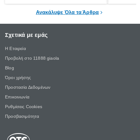
ξεγνοιασιάς είτε για μια σύντομη εξόρμηση.
καθώς μπορε
επιμένει για
Ανακάλυψε Όλα τα Άρθρα
Σχετικά με εμάς
Η Εταιρεία
Προβολή στο 11888 giaola
Blog
Όροι χρήσης
Προστασία Δεδομένων
Επικοινωνία
Ρυθμίσεις Cookies
Προσβασιμότητα