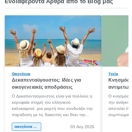
Ενδιαφέροντα Άρθρα από το Blog μας
Οικογένεια
Υγεία
Δεκαπενταύγουστος: Ιδέες για
Κνησμός: 
οικογενειακές αποδράσεις
αντιμετωπ
Ο Δεκαπενταύγουστος είναι για πολλούς η
Ο κνησμός ε
κορυφαία στιγμή του ελληνικού
την ανάγκη 
καλοκαιριού: μια γιορτή που συνδυάζει την
αποτελεί έν
παράδοση με τις διακοπές και δίνει την
συμπτώματα
αφορμή για ταξίδια σε κάθε γωνιά της
άνθρωποι κά
03 Αύγ 2026
χώρας. Είτε πρόκειται για λίγες μέρες
οικογένεια & παιδί
πληροφορίες 