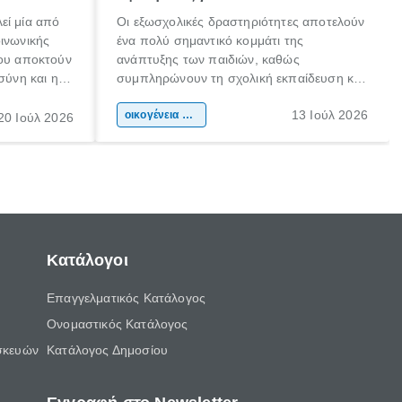
εί μία από
Οι εξωσχολικές δραστηριότητες αποτελούν
οινωνικής
ένα πολύ σημαντικό κομμάτι της
που αποκτούν
ανάπτυξης των παιδιών, καθώς
σύνη και η
συμπληρώνουν τη σχολική εκπαίδευση και
ιδιαίτερα
συμβάλλουν ουσιαστικά στη διαμόρφωση
13 Ιούλ 2026
κάθε
της προσωπικότητας, της κοινωνικότητας
οικογένεια & παιδί
20 Ιούλ 2026
ται από
και των δεξιοτήτων τους. Δεν είναι απλώς
ώσεις.
ένας τρόπος για να περνάει το παιδί τον
ελεύθερο χρόνο του.
Κατάλογοι
Επαγγελματικός Κατάλογος
Ονομαστικός Κατάλογος
σκευών
Κατάλογος Δημοσίου