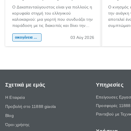
Ο Δεκαπενταύγουστος είναι για πολλούς η
Ο κνησμός ε
κορυφαία στιγμή του ελληνικού
την ανάγκη 
καλοκαιριού: μια γιορτή που συνδυάζει την
αποτελεί έν
παράδοση με τις διακοπές και δίνει την
συμπτώματα
αφορμή για ταξίδια σε κάθε γωνιά της
άνθρωποι κά
03 Αύγ 2026
χώρας. Είτε πρόκειται για λίγες μέρες
οικογένεια & παιδί
πληροφορίες
ξεγνοιασιάς είτε για μια σύντομη εξόρμηση.
καθώς μπορε
επιμένει γι
Σχετικά με εμάς
Υπηρεσίες
Επείγουσες Εργασ
Η Εταιρεία
Προσφορές 11888 
Προβολή στο 11888 giaola
Ραντεβού με Τεχνι
Blog
Όροι χρήσης