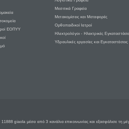
Λογιστικά Γραφεία
Μεσιτικά Γραφεία
ρμακεία
Μετακομίσεις και Μεταφορές
σοκομεία
Ορθοπαιδικοί Ιατροί
τροί ΕΟΠΥΥ
Ηλεκτρολόγοι - Ηλεκτρικές Εγκαταστάσε
κοί
Υδραυλικές εργασίες και Εγκαταστάσεις
θμό
11888 giaola μέσα από 3 κανάλια επικοινωνίας και εξασφάλισε τη μ