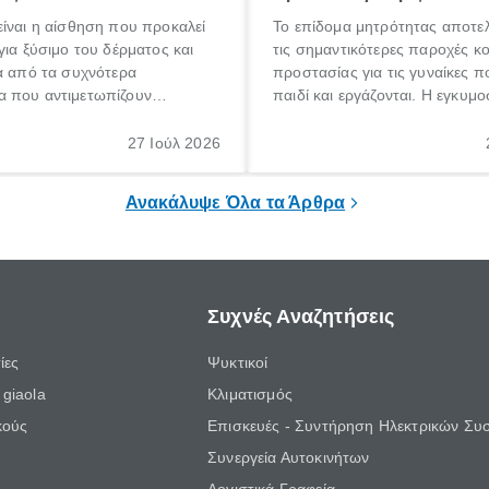
ίναι η αίσθηση που προκαλεί
Το επίδομα μητρότητας αποτελ
για ξύσιμο του δέρματος και
τις σημαντικότερες παροχές κ
α από τα συχνότερα
προστασίας για τις γυναίκες 
 που αντιμετωπίζουν
παιδί και εργάζονται. Η εγκυμο
θε ηλικίας. Πολλοί αναζητούν
γέννηση ενός παιδιού είναι μια 
 για το «κνησμός τι είναι»,
σημαντική περίοδος στη ζωή 
27 Ιούλ 2026
ί να εμφανιστεί ξαφνικά ή να
οικογένειας, η οποία συνοδεύε
α μεγάλο χρονικό διάστημα.
αυξημένες ανάγκες και υποχρε
Ανακάλυψε Όλα τα Άρθρα
Συχνές Αναζητήσεις
ίες
Ψυκτικοί
giaola
Κλιματισμός
κούς
Επισκευές - Συντήρηση Ηλεκτρικών Συ
Συνεργεία Αυτοκινήτων