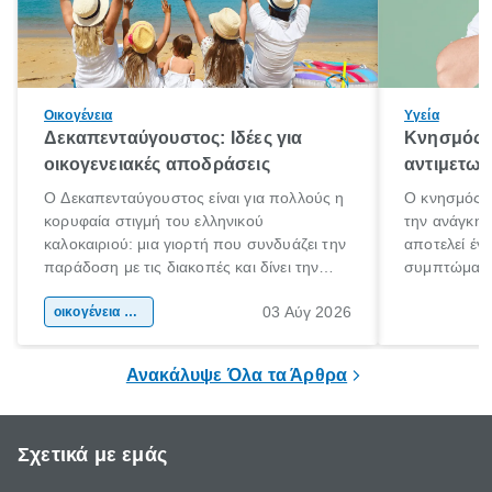
Οικογένεια
Υγεία
Δεκαπενταύγουστος: Ιδέες για
Κνησμός: 
οικογενειακές αποδράσεις
αντιμετωπ
Ο Δεκαπενταύγουστος είναι για πολλούς η
Ο κνησμός ε
κορυφαία στιγμή του ελληνικού
την ανάγκη 
καλοκαιριού: μια γιορτή που συνδυάζει την
αποτελεί έν
παράδοση με τις διακοπές και δίνει την
συμπτώματα
αφορμή για ταξίδια σε κάθε γωνιά της
άνθρωποι κά
03 Αύγ 2026
χώρας. Είτε πρόκειται για λίγες μέρες
οικογένεια & παιδί
πληροφορίες 
ξεγνοιασιάς είτε για μια σύντομη εξόρμηση.
καθώς μπορε
επιμένει για
Ανακάλυψε Όλα τα Άρθρα
Σχετικά με εμάς