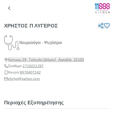
ΧΡΗΣΤΟΣ Π ΛΥΓΕΡΟΣ
Νευρολόγοι - Ψυχίατροι
Κύπρου 29, Τρίπολη [Δήμος], Αρκαδία, 22100
Σταθερό:
2710221287
Κινητό:
6976407242
chrlyg@yahoo.com
Περιοχές Εξυπηρέτησης