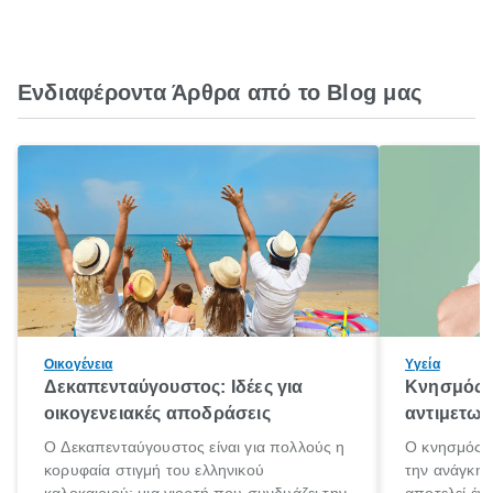
Ενδιαφέροντα Άρθρα από το Blog μας
Οικογένεια
Υγεία
Δεκαπενταύγουστος: Ιδέες για
Κνησμός: 
οικογενειακές αποδράσεις
αντιμετωπ
Ο Δεκαπενταύγουστος είναι για πολλούς η
Ο κνησμός ε
κορυφαία στιγμή του ελληνικού
την ανάγκη 