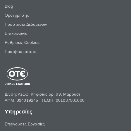
Blog
Όροι χρήσης
Προστασία Δεδομένων
Επικοινωνία
Ρυθμίσεις Cookies
Προσβασιμότητα
Δ/νση: Λεωφ. Κηφισίας αρ. 99, Μαρούσι
ΑΦΜ: 094019245 | ΓΕΜΗ: 001037501000
Υπηρεσίες
Επείγουσες Εργασίες