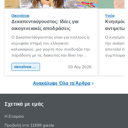
Οικογένεια
Υγεία
Δεκαπενταύγουστος: Ιδέες για
Κνησμός: 
οικογενειακές αποδράσεις
αντιμετωπ
Ο Δεκαπενταύγουστος είναι για πολλούς η
Ο κνησμός ε
κορυφαία στιγμή του ελληνικού
την ανάγκη 
καλοκαιριού: μια γιορτή που συνδυάζει την
αποτελεί έν
παράδοση με τις διακοπές και δίνει την
συμπτώματα
αφορμή για ταξίδια σε κάθε γωνιά της
άνθρωποι κά
03 Αύγ 2026
χώρας. Είτε πρόκειται για λίγες μέρες
οικογένεια & παιδί
πληροφορίες 
ξεγνοιασιάς είτε για μια σύντομη εξόρμηση.
καθώς μπορε
επιμένει για
Ανακάλυψε Όλα τα Άρθρα
Σχετικά με εμάς
Η Εταιρεία
Προβολή στο 11888 giaola