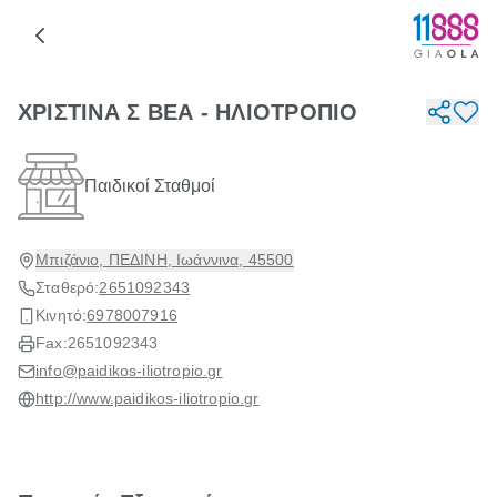
ΧΡΙΣΤΙΝΑ Σ ΒΕΑ - ΗΛΙΟΤΡΟΠΙΟ
Παιδικοί Σταθμοί
Μπιζάνιο, ΠΕΔΙΝΗ, Ιωάννινα, 45500
Σταθερό:
2651092343
Κινητό:
6978007916
Fax:
2651092343
info@paidikos-iliotropio.gr
http://www.paidikos-iliotropio.gr