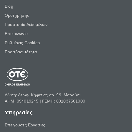
Blog
Όροι χρήσης
Προστασία Δεδομένων
Επικοινωνία
Ρυθμίσεις Cookies
Προσβασιμότητα
Δ/νση: Λεωφ. Κηφισίας αρ. 99, Μαρούσι
ΑΦΜ: 094019245 | ΓΕΜΗ: 001037501000
Υπηρεσίες
Επείγουσες Εργασίες