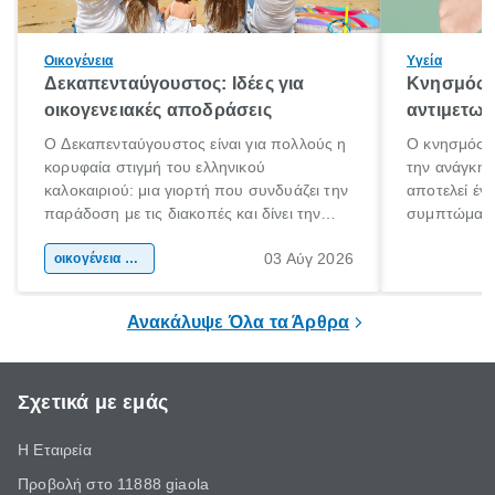
Οικογένεια
Υγεία
Δεκαπενταύγουστος: Ιδέες για
Κνησμός: 
οικογενειακές αποδράσεις
αντιμετωπ
Ο Δεκαπενταύγουστος είναι για πολλούς η
Ο κνησμός ε
κορυφαία στιγμή του ελληνικού
την ανάγκη 
καλοκαιριού: μια γιορτή που συνδυάζει την
αποτελεί έν
παράδοση με τις διακοπές και δίνει την
συμπτώματα
αφορμή για ταξίδια σε κάθε γωνιά της
άνθρωποι κά
03 Αύγ 2026
χώρας. Είτε πρόκειται για λίγες μέρες
οικογένεια & παιδί
πληροφορίες 
ξεγνοιασιάς είτε για μια σύντομη εξόρμηση.
καθώς μπορε
επιμένει για
Ανακάλυψε Όλα τα Άρθρα
Σχετικά με εμάς
Η Εταιρεία
Προβολή στο 11888 giaola