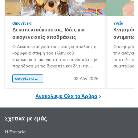
Οικογένεια
Υγεία
Δεκαπενταύγουστος: Ιδέες για
Κνησμός: 
οικογενειακές αποδράσεις
αντιμετωπ
Ο Δεκαπενταύγουστος είναι για πολλούς η
Ο κνησμός ε
κορυφαία στιγμή του ελληνικού
την ανάγκη 
καλοκαιριού: μια γιορτή που συνδυάζει την
αποτελεί έν
παράδοση με τις διακοπές και δίνει την
συμπτώματα
αφορμή για ταξίδια σε κάθε γωνιά της
άνθρωποι κά
03 Αύγ 2026
χώρας. Είτε πρόκειται για λίγες μέρες
οικογένεια & παιδί
πληροφορίες 
ξεγνοιασιάς είτε για μια σύντομη εξόρμηση.
καθώς μπορε
επιμένει για
Ανακάλυψε Όλα τα Άρθρα
Σχετικά με εμάς
Η Εταιρεία