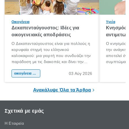
Οικογένεια
Υγεία
Δεκαπενταύγουστος: Ιδέες για
Κνησμός: 
οικογενειακές αποδράσεις
αντιμετωπ
Ο Δεκαπενταύγουστος είναι για πολλούς η
Ο κνησμός ε
κορυφαία στιγμή του ελληνικού
την ανάγκη 
καλοκαιριού: μια γιορτή που συνδυάζει την
αποτελεί έν
παράδοση με τις διακοπές και δίνει την
συμπτώματα
αφορμή για ταξίδια σε κάθε γωνιά της
άνθρωποι κά
03 Αύγ 2026
χώρας. Είτε πρόκειται για λίγες μέρες
οικογένεια & παιδί
πληροφορίες 
ξεγνοιασιάς είτε για μια σύντομη εξόρμηση.
καθώς μπορε
επιμένει για
Ανακάλυψε Όλα τα Άρθρα
Σχετικά με εμάς
Η Εταιρεία