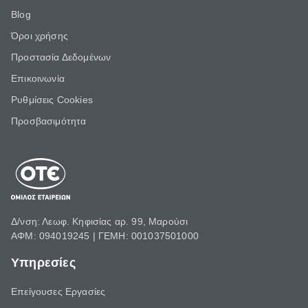
Blog
Όροι χρήσης
Προστασία Δεδομένων
Επικοινωνία
Ρυθμίσεις Cookies
Προσβασιμότητα
Δ/νση: Λεωφ. Κηφισίας αρ. 99, Μαρούσι
ΑΦΜ: 094019245 | ΓΕΜΗ: 001037501000
Υπηρεσίες
Επείγουσες Εργασίες