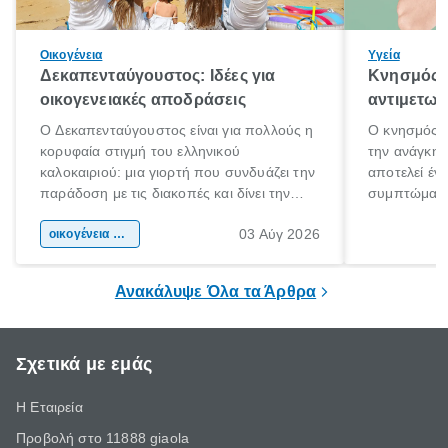
Οικογένεια
Υγεία
Δεκαπενταύγουστος: Ιδέες για
Κνησμός: 
οικογενειακές αποδράσεις
αντιμετωπ
Ο Δεκαπενταύγουστος είναι για πολλούς η
Ο κνησμός ε
κορυφαία στιγμή του ελληνικού
την ανάγκη 
καλοκαιριού: μια γιορτή που συνδυάζει την
αποτελεί έν
παράδοση με τις διακοπές και δίνει την
συμπτώματα
αφορμή για ταξίδια σε κάθε γωνιά της
άνθρωποι κά
03 Αύγ 2026
χώρας. Είτε πρόκειται για λίγες μέρες
οικογένεια & παιδί
πληροφορίες 
ξεγνοιασιάς είτε για μια σύντομη εξόρμηση.
καθώς μπορε
επιμένει για
Ανακάλυψε Όλα τα Άρθρα
Σχετικά με εμάς
Η Εταιρεία
Προβολή στο 11888 giaola