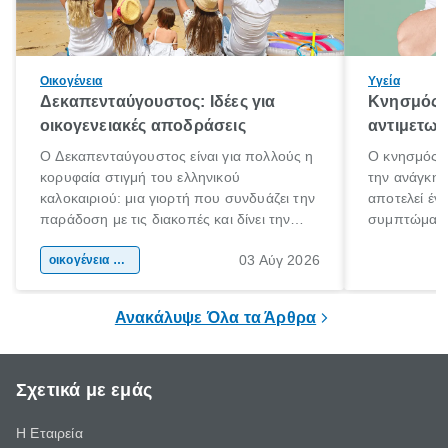
Οικογένεια
Υγεία
Δεκαπενταύγουστος: Ιδέες για
Κνησμός: 
οικογενειακές αποδράσεις
αντιμετωπ
Ο Δεκαπενταύγουστος είναι για πολλούς η
Ο κνησμός ε
κορυφαία στιγμή του ελληνικού
την ανάγκη 
καλοκαιριού: μια γιορτή που συνδυάζει την
αποτελεί έν
παράδοση με τις διακοπές και δίνει την
συμπτώματα
αφορμή για ταξίδια σε κάθε γωνιά της
άνθρωποι κά
03 Αύγ 2026
χώρας. Είτε πρόκειται για λίγες μέρες
οικογένεια & παιδί
πληροφορίες 
ξεγνοιασιάς είτε για μια σύντομη εξόρμηση.
καθώς μπορε
επιμένει για
Ανακάλυψε Όλα τα Άρθρα
Σχετικά με εμάς
Η Εταιρεία