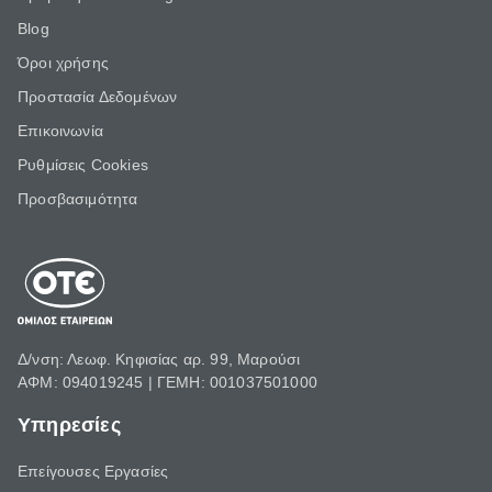
Blog
Όροι χρήσης
Προστασία Δεδομένων
Επικοινωνία
Ρυθμίσεις Cookies
Προσβασιμότητα
Δ/νση: Λεωφ. Κηφισίας αρ. 99, Μαρούσι
ΑΦΜ: 094019245 | ΓΕΜΗ: 001037501000
Υπηρεσίες
Επείγουσες Εργασίες