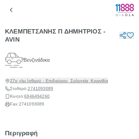
ΚΛΕΜΠΕΤΣΑΝΗΣ Π ΔΗΜΗΤΡΙΟΣ -
AVIN
Βενζινάδικα
27ο χλμ Ισθμού - Επιδαύρου, Σολυγεία, Κορινθία
Σταθερό:
2741093089
Κινητό:
6946494260
Fax:
2741093089
Περιγραφή