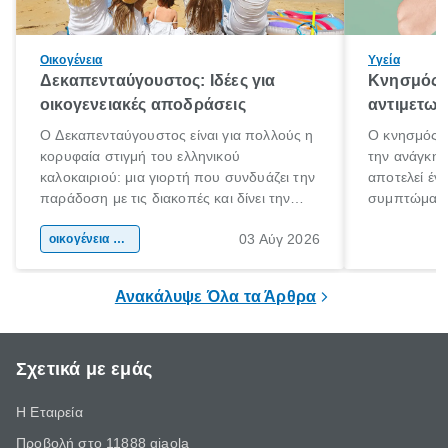
Οικογένεια
Υγεία
Δεκαπενταύγουστος: Ιδέες για
Κνησμός: 
οικογενειακές αποδράσεις
αντιμετωπ
Ο Δεκαπενταύγουστος είναι για πολλούς η
Ο κνησμός ε
κορυφαία στιγμή του ελληνικού
την ανάγκη 
καλοκαιριού: μια γιορτή που συνδυάζει την
αποτελεί έν
παράδοση με τις διακοπές και δίνει την
συμπτώματα
αφορμή για ταξίδια σε κάθε γωνιά της
άνθρωποι κά
03 Αύγ 2026
χώρας. Είτε πρόκειται για λίγες μέρες
οικογένεια & παιδί
πληροφορίες 
ξεγνοιασιάς είτε για μια σύντομη εξόρμηση.
καθώς μπορε
επιμένει για
Ανακάλυψε Όλα τα Άρθρα
Σχετικά με εμάς
Η Εταιρεία
Προβολή στο 11888 giaola