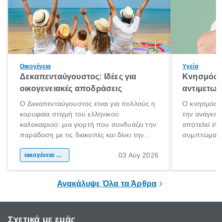
Οικογένεια
Υγεία
Δεκαπενταύγουστος: Ιδέες για
Κνησμός: 
οικογενειακές αποδράσεις
αντιμετωπ
Ο Δεκαπενταύγουστος είναι για πολλούς η
Ο κνησμός ε
κορυφαία στιγμή του ελληνικού
την ανάγκη 
καλοκαιριού: μια γιορτή που συνδυάζει την
αποτελεί έν
παράδοση με τις διακοπές και δίνει την
συμπτώματα
αφορμή για ταξίδια σε κάθε γωνιά της
άνθρωποι κά
03 Αύγ 2026
χώρας. Είτε πρόκειται για λίγες μέρες
οικογένεια & παιδί
πληροφορίες 
ξεγνοιασιάς είτε για μια σύντομη εξόρμηση.
καθώς μπορε
επιμένει για
Ανακάλυψε Όλα τα Άρθρα
Σχετικά με εμάς