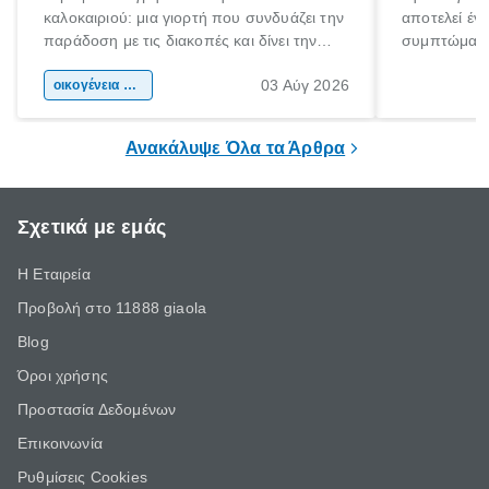
καλοκαιριού: μια γιορτή που συνδυάζει την
αποτελεί έν
παράδοση με τις διακοπές και δίνει την
συμπτώματα
αφορμή για ταξίδια σε κάθε γωνιά της
άνθρωποι κά
03 Αύγ 2026
χώρας. Είτε πρόκειται για λίγες μέρες
οικογένεια & παιδί
πληροφορίες 
ξεγνοιασιάς είτε για μια σύντομη εξόρμηση.
καθώς μπορε
επιμένει για
Ανακάλυψε Όλα τα Άρθρα
Σχετικά με εμάς
Η Εταιρεία
Προβολή στο 11888 giaola
Blog
Όροι χρήσης
Προστασία Δεδομένων
Επικοινωνία
Ρυθμίσεις Cookies