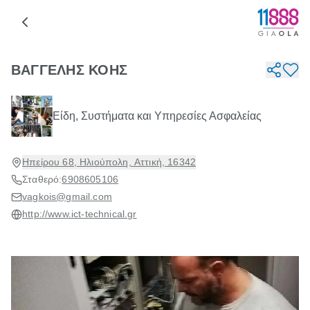
ΒΑΓΓΕΛΗΣ ΚΟΗΣ
Είδη, Συστήματα και Υπηρεσίες Ασφαλείας
Ηπείρου 68, Ηλιούπολη, Αττική, 16342
Σταθερό:
6908605106
vagkois@gmail.com
http://www.ict-technical.gr