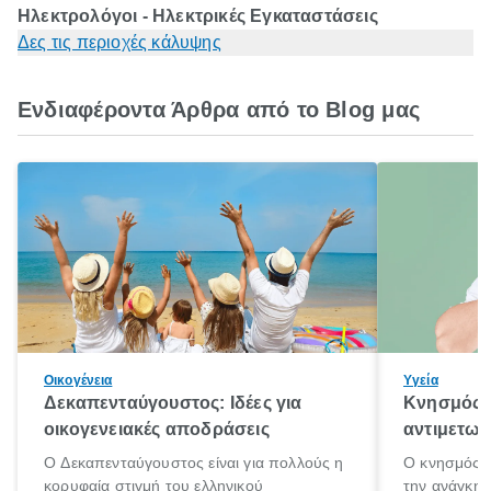
Ηλεκτρολόγοι - Ηλεκτρικές Εγκαταστάσεις
Δες τις περιοχές κάλυψης
Ενδιαφέροντα Άρθρα από το Blog μας
Οικογένεια
Υγεία
Δεκαπενταύγουστος: Ιδέες για
Κνησμός: 
οικογενειακές αποδράσεις
αντιμετωπ
Ο Δεκαπενταύγουστος είναι για πολλούς η
Ο κνησμός ε
κορυφαία στιγμή του ελληνικού
την ανάγκη 