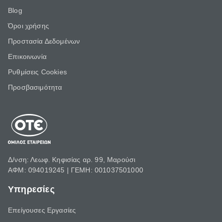
Blog
Όροι χρήσης
Προστασία Δεδομένων
Επικοινωνία
Ρυθμίσεις Cookies
Προσβασιμότητα
Δ/νση: Λεωφ. Κηφισίας αρ. 99, Μαρούσι
ΑΦΜ: 094019245 | ΓΕΜΗ: 001037501000
Υπηρεσίες
Επείγουσες Εργασίες