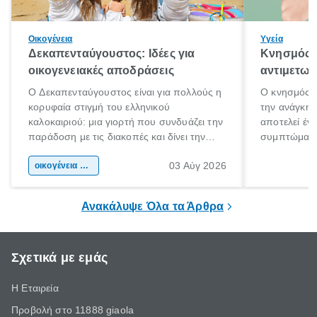
Οικογένεια
Υγεία
Δεκαπενταύγουστος: Ιδέες για
Κνησμός: 
οικογενειακές αποδράσεις
αντιμετωπ
Ο Δεκαπενταύγουστος είναι για πολλούς η
Ο κνησμός ε
κορυφαία στιγμή του ελληνικού
την ανάγκη 
καλοκαιριού: μια γιορτή που συνδυάζει την
αποτελεί έν
παράδοση με τις διακοπές και δίνει την
συμπτώματα
αφορμή για ταξίδια σε κάθε γωνιά της
άνθρωποι κά
03 Αύγ 2026
χώρας. Είτε πρόκειται για λίγες μέρες
οικογένεια & παιδί
πληροφορίες 
ξεγνοιασιάς είτε για μια σύντομη εξόρμηση.
καθώς μπορε
επιμένει για
Ανακάλυψε Όλα τα Άρθρα
Σχετικά με εμάς
Η Εταιρεία
Προβολή στο 11888 giaola